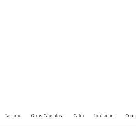
Tassimo
Otras Cápsulas
Café
Infusiones
Comp
›
›