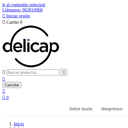
Ir al contenido principal
Llámanos: 962810900

Iniciar sesión

Carrito
0



Cancelar


0
Dolce Gusto
Nespresso
›
Inicio