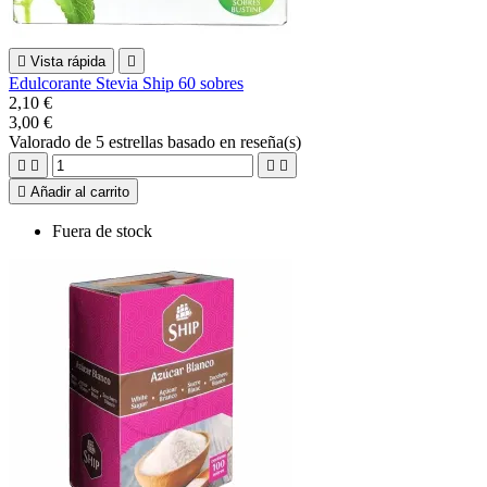

Vista rápida

Edulcorante Stevia Ship 60 sobres
2,10 €
3,00 €
Valorado
de 5 estrellas basado en
reseña(s)





Añadir al carrito
Fuera de stock