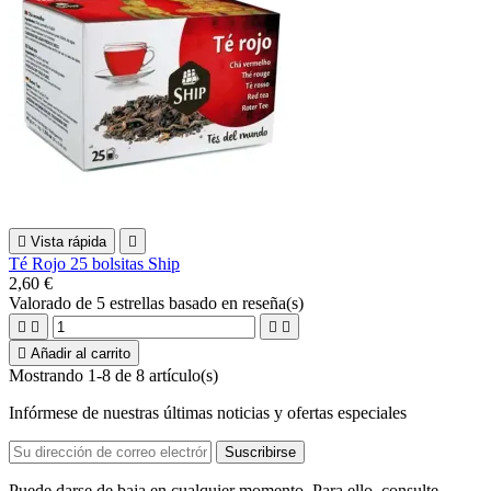

Vista rápida

Té Rojo 25 bolsitas Ship
2,60 €
Valorado
de 5 estrellas basado en
reseña(s)





Añadir al carrito
Mostrando 1-8 de 8 artículo(s)
Infórmese de nuestras últimas noticias y ofertas especiales
Puede darse de baja en cualquier momento. Para ello, consulte