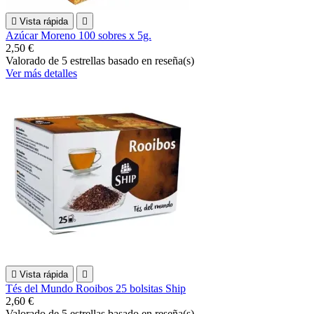

Vista rápida

Azúcar Moreno 100 sobres x 5g.
2,50 €
Valorado
de 5 estrellas basado en
reseña(s)
Ver más detalles

Vista rápida

Tés del Mundo Rooibos 25 bolsitas Ship
2,60 €
Valorado
de 5 estrellas basado en
reseña(s)