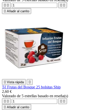





Añadir al carrito

Vista rápida

Té Frutas del Bosque 25 bolsitas Ship
2,60 €
Valorado
de 5 estrellas basado en
reseña(s)





Añadir al carrito