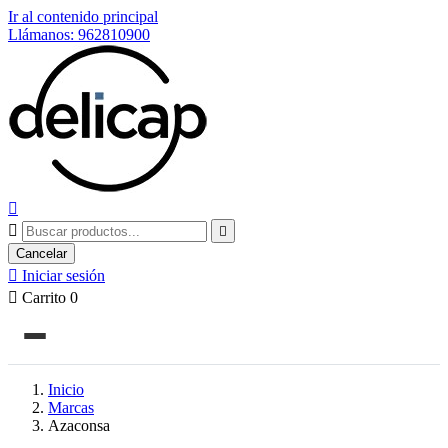
Ir al contenido principal
Llámanos: 962810900



Cancelar

Iniciar sesión

Carrito
0
Inicio
Marcas
Azaconsa