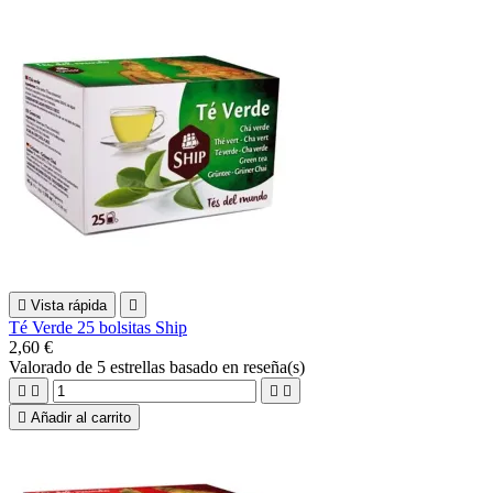

Vista rápida

Té Verde 25 bolsitas Ship
2,60 €
Valorado
de 5 estrellas basado en
reseña(s)





Añadir al carrito