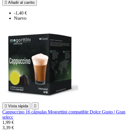

Añadir al carrito
-1,40 €
Nuevo

Vista rápida

Cappuccino 16 cápsulas Mogorttini compatible Dolce Gusto | Gran
selecc
1,99 €
3,39 €