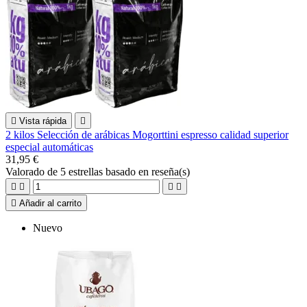

Vista rápida

2 kilos Selección de arábicas Mogorttini espresso calidad superior
especial automáticas
31,95 €
Valorado
de 5 estrellas basado en
reseña(s)





Añadir al carrito
Nuevo