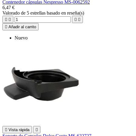
Contenedor cápsulas Nespresso MS-0062592
6,47 €
Valorado
de 5 estrellas basado en
reseña(s)





Añadir al carrito
Nuevo

Vista rápida

Soporte de Capsulas Dolce Gusto MS-622727