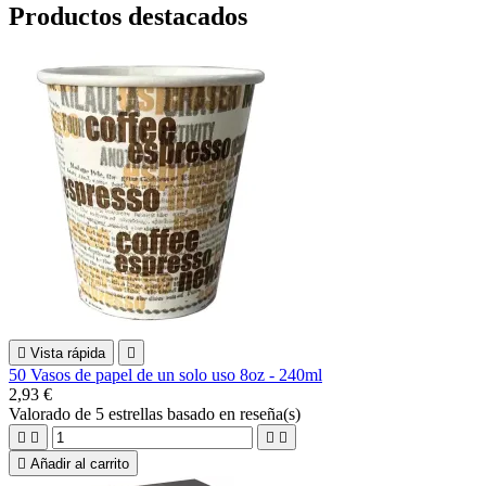
Productos destacados

Vista rápida

50 Vasos de papel de un solo uso 8oz - 240ml
2,93 €
Valorado
de 5 estrellas basado en
reseña(s)





Añadir al carrito