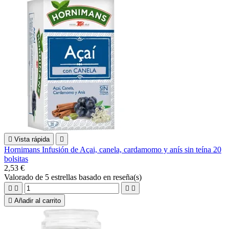

Vista rápida

Hornimans Infusión de Açai, canela, cardamomo y anís sin teína 20
bolsitas
2,53 €
Valorado
de 5 estrellas basado en
reseña(s)





Añadir al carrito