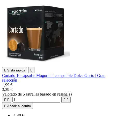

Vista rápida

Cortado 16 cápsulas Mogorttini compatible Dolce Gusto | Gran
selección
1,99 €
3,39 €
Valorado
de 5 estrellas basado en
reseña(s)





Añadir al carrito
-1,40 €