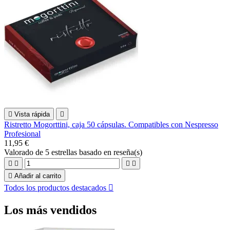

Vista rápida

Ristretto Mogorttini, caja 50 cápsulas. Compatibles con Nespresso
Profesional
11,95 €
Valorado
de 5 estrellas basado en
reseña(s)





Añadir al carrito
Todos los productos destacados

Los más vendidos