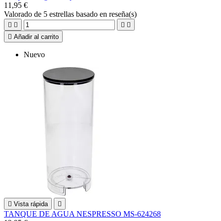
11,95 €
Valorado
de 5 estrellas basado en
reseña(s)





Añadir al carrito
Nuevo

Vista rápida

TANQUE DE AGUA NESPRESSO MS-624268