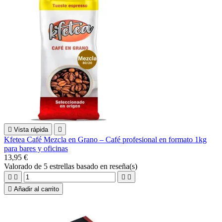

Vista rápida

Kfetea Café Mezcla en Grano – Café profesional en formato 1kg
para bares y oficinas
13,95 €
Valorado
de 5 estrellas basado en
reseña(s)





Añadir al carrito