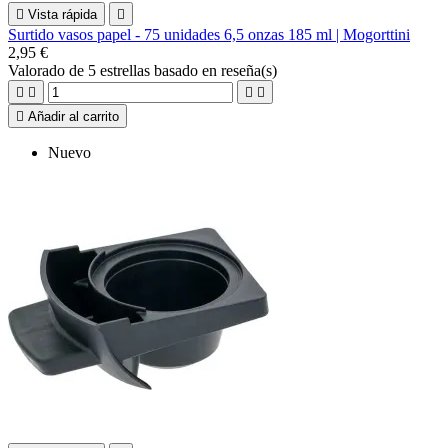

Vista rápida

Surtido vasos papel - 75 unidades 6,5 onzas 185 ml | Mogorttini
2,95 €
Valorado
de 5 estrellas basado en
reseña(s)





Añadir al carrito
Nuevo