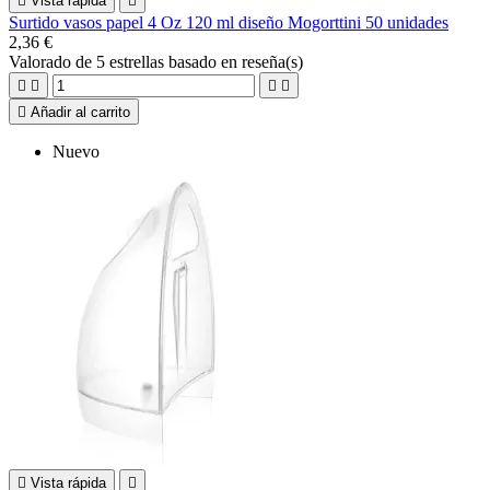

Vista rápida

Surtido vasos papel 4 Oz 120 ml diseño Mogorttini 50 unidades
2,36 €
Valorado
de 5 estrellas basado en
reseña(s)





Añadir al carrito
Nuevo

Vista rápida
