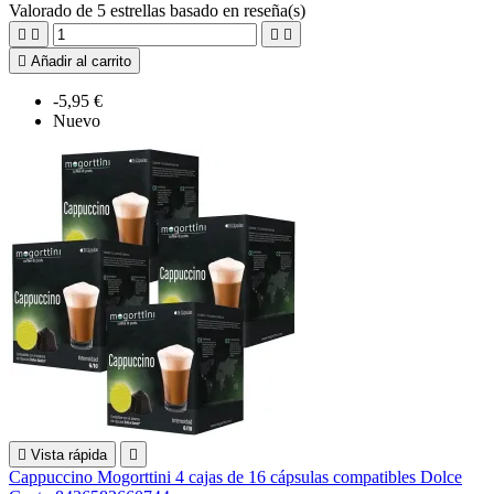
Valorado
de 5 estrellas basado en
reseña(s)





Añadir al carrito
-5,95 €
Nuevo

Vista rápida

Cappuccino Mogorttini 4 cajas de 16 cápsulas compatibles Dolce