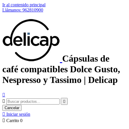
Ir al contenido principal
Llámanos: 962810900
Cápsulas de
café compatibles Dolce Gusto,
Nespresso y Tassimo | Delicap



Cancelar

Iniciar sesión

Carrito
0