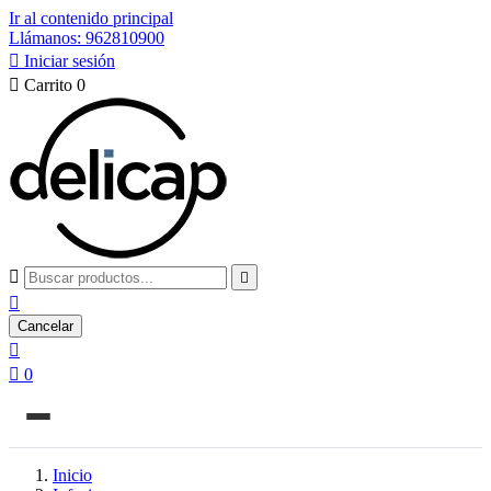
Ir al contenido principal
Llámanos: 962810900

Iniciar sesión

Carrito
0



Cancelar


0
Inicio