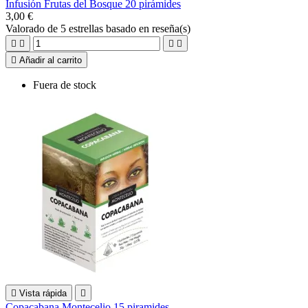
Infusión Frutas del Bosque 20 pirámides
3,00 €
Valorado
de 5 estrellas basado en
reseña(s)





Añadir al carrito
Fuera de stock

Vista rápida

Copacabana Montecelio 15 piramides