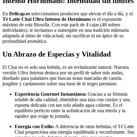
Intenso Hornimans: Intensidad sin límites
En
Delicap.es
seleccionamos productos que elevan el día a día, y el
Té Latte Chai Ultra Intenso de Hornimans
es el exponente
máximo de esta filosofía. Con este pack de 4 cajas (48 sobres
individuales), te invitamos a sumergirte en una tradición milenaria
adaptada al ritmo de vida actual, sin sacrificar ni un ápice de su
profundidad aromática.
Un Abrazo de Especias y Vitalidad
El Chai no es solo una bebida, es un revitalizante natural. Nuestra
versión
Ultra Intensa
destaca por un perfil de sabor más audaz,
diseñado para paladares que buscan notas marcadas de canela,
jengibre y cardamomo sobre una base de té negro premium.
Experiencia Gourmet Instantánea:
Gracias a su fórmula
soluble de alta calidad, obtendrás una taza con cuerpo y una
espuma delicada con tan solo añadir agua caliente. Es el
equilibrio perfecto entre la sofisticación de una tetería y la
rapidez que exige tu jornada.
Energía con Estilo:
A diferencia de otras bebidas, el Té Latte
Chai proporciona una energía equilibrada y reconfortante. Sus