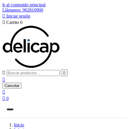
Ir al contenido principal
Llámanos: 962810900

Iniciar sesión

Carrito
0



Cancelar


0
Inicio