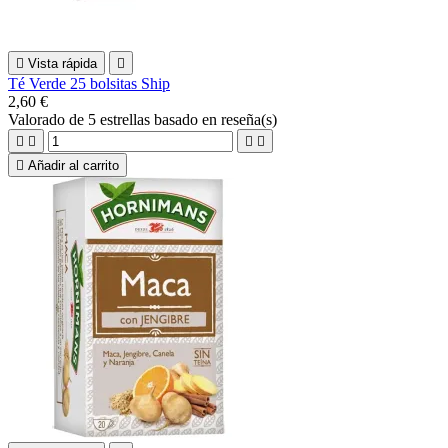

Vista rápida

Té Verde 25 bolsitas Ship
2,60 €
Valorado
de 5 estrellas basado en
reseña(s)





Añadir al carrito