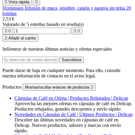

Vista rápida

Hornimans Infusión de maca, jengibre, canela y naranja sin teína 20
bolsitas
2,53 €
Valorado
de 5 estrellas basado en
reseña(s)





Añadir al carrito
Infórmese de nuestras últimas noticias y ofertas especiales
Puede darse de baja en cualquier momento. Para ello, consulte
nuestra información de contacto en el aviso legal.
Productos
Mostrar/ocultar enlaces de productos

Cápsulas de Café en Oferta | Productos Rebajados | Delicap
Aprovecha las mejores ofertas en cápsulas de café en Delicap.
Productos rebajados, grandes descuentos y envío rápido
Novedades en Cápsulas de Café | Últimos Productos | Delicap
Descubre las últimas novedades en cápsulas de café en
Delicap. Nuevos productos, sabores y marcas con envío
rápido.