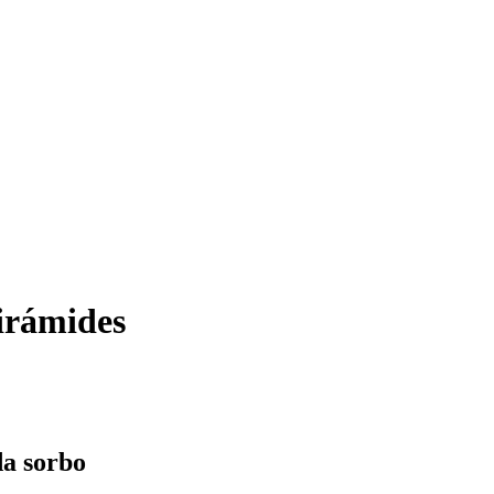
pirámides
da sorbo