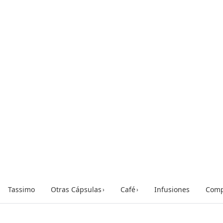
Tassimo
Otras Cápsulas
Café
Infusiones
Comp
›
›