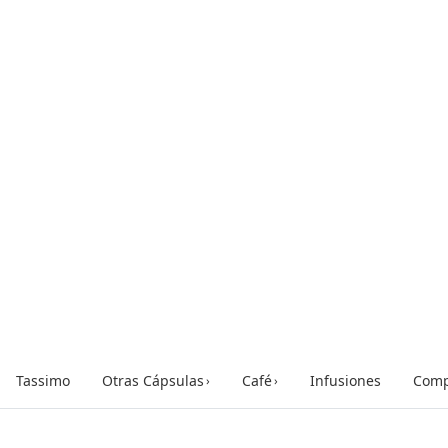
Tassimo
Otras Cápsulas
Café
Infusiones
Comp
›
›