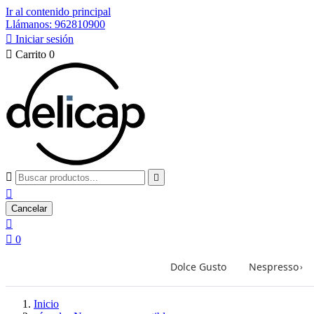
Ir al contenido principal
Llámanos: 962810900

Iniciar sesión

Carrito
0



Cancelar


0
Dolce Gusto
Nespresso
›
Inicio