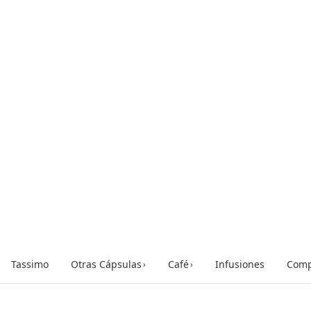
Tassimo
Otras Cápsulas
Café
Infusiones
Comp
›
›