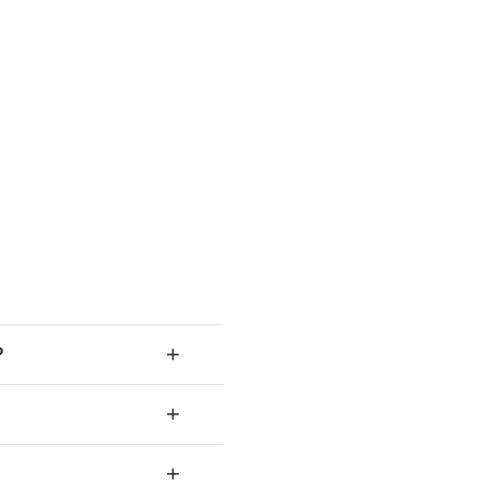
+
?
+
+