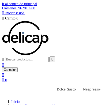
Ir al contenido principal
Llámanos: 962810900

Iniciar sesión

Carrito
0



Cancelar


0
Dolce Gusto
Nespresso
›
Inicio