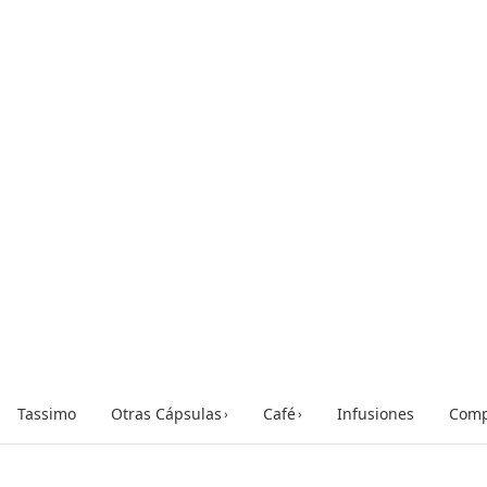
Tassimo
Otras Cápsulas
Café
Infusiones
Comp
›
›