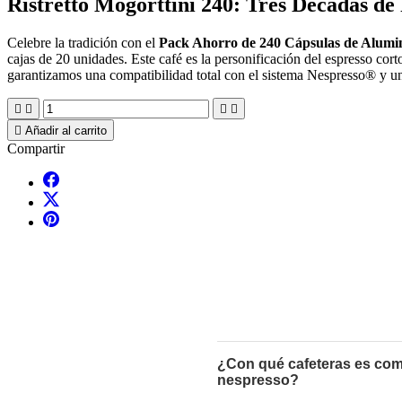
Ristretto Mogorttini 240: Tres Décadas de
Celebre la tradición con el
Pack Ahorro de 240 Cápsulas de Alumin
cajas de 20 unidades. Este café es la personificación del espresso co
garantizamos una compatibilidad total con el sistema Nespresso® y un





Añadir al carrito
Compartir
¿Con qué cafeteras es comp
nespresso?