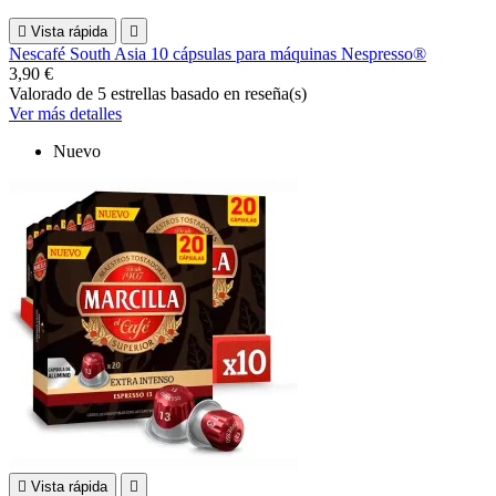

Vista rápida

Nescafé South Asia 10 cápsulas para máquinas Nespresso®
3,90 €
Valorado
de 5 estrellas basado en
reseña(s)
Ver más detalles
Nuevo

Vista rápida
