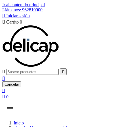
Ir al contenido principal
Llámanos: 962810900

Iniciar sesión

Carrito
0



Cancelar


0
Inicio