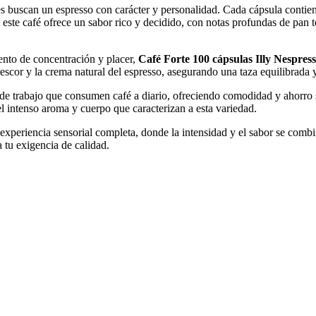
nes buscan un espresso con carácter y personalidad. Cada cápsula conti
 este café ofrece un sabor rico y decidido, con notas profundas de pan
ento de concentración y placer,
Café Forte 100 cápsulas Illy Nespres
frescor y la crema natural del espresso, asegurando una taza equilibrad
 de trabajo que consumen café a diario, ofreciendo comodidad y ahorro
del intenso aroma y cuerpo que caracterizan a esta variedad.
xperiencia sensorial completa, donde la intensidad y el sabor se combin
 a tu exigencia de calidad.