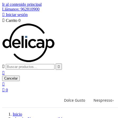
Ir al contenido principal
Llámanos: 962810900

Iniciar sesión

Carrito
0



Cancelar


0
Dolce Gusto
Nespresso
›
Inicio