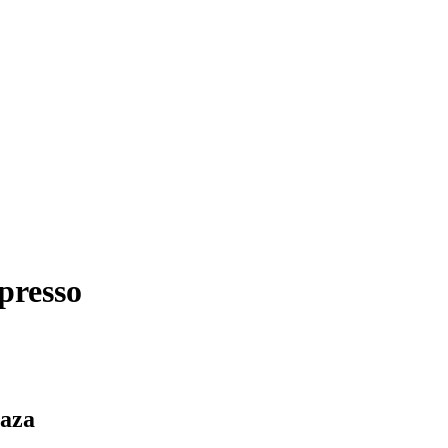
presso
taza