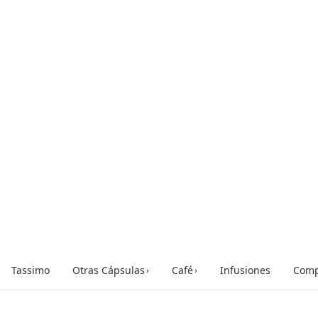
Tassimo
Otras Cápsulas
Café
Infusiones
Comp
›
›