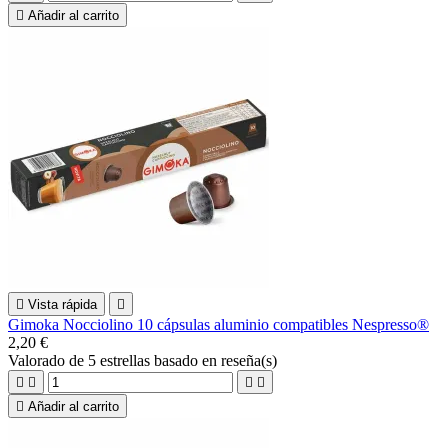

Añadir al carrito

Vista rápida

Gimoka Nocciolino 10 cápsulas aluminio compatibles Nespresso®
2,20 €
Valorado
de 5 estrellas basado en
reseña(s)





Añadir al carrito