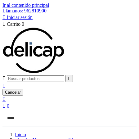
Ir al contenido principal
Llámanos: 962810900

Iniciar sesión

Carrito
0



Cancelar


0
Inicio