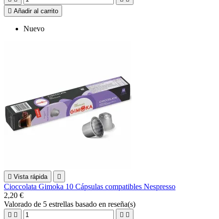

Añadir al carrito
Nuevo

Vista rápida

Cioccolata Gimoka 10 Cápsulas compatibles Nespresso
2,20 €
Valorado
de 5 estrellas basado en
reseña(s)



