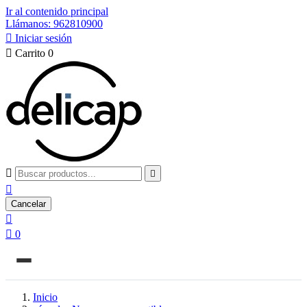
Ir al contenido principal
Llámanos: 962810900

Iniciar sesión

Carrito
0



Cancelar


0
Inicio