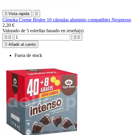

Vista rápida

Gimoka Creme Brulee 10 cápsulas aluminio compatibles Nespresso
2,20 €
Valorado
de 5 estrellas basado en
reseña(s)





Añadir al carrito
Fuera de stock