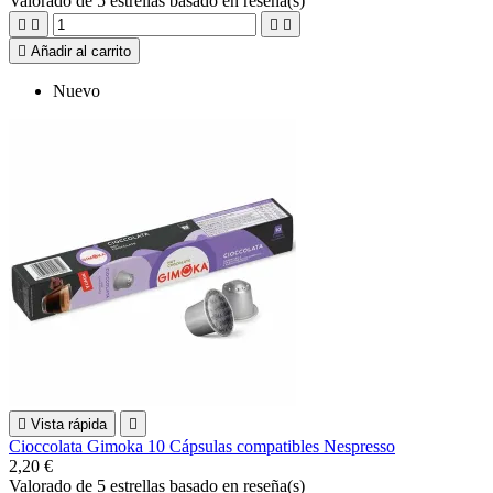
Valorado
de 5 estrellas basado en
reseña(s)





Añadir al carrito
Nuevo

Vista rápida

Cioccolata Gimoka 10 Cápsulas compatibles Nespresso
2,20 €
Valorado
de 5 estrellas basado en
reseña(s)