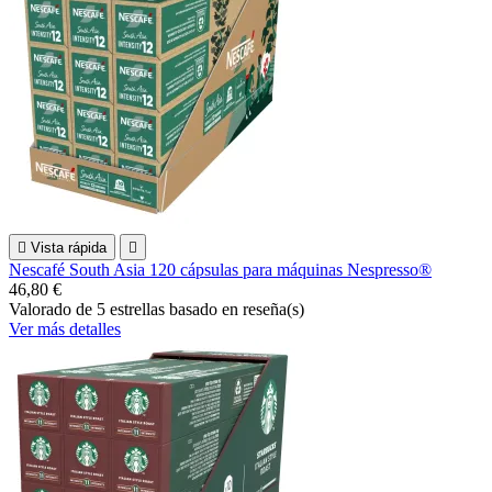

Vista rápida

Nescafé South Asia 120 cápsulas para máquinas Nespresso®
46,80 €
Valorado
de 5 estrellas basado en
reseña(s)
Ver más detalles