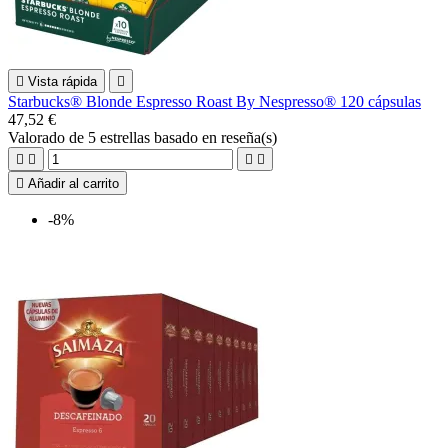

Vista rápida

Starbucks® Blonde Espresso Roast By Nespresso® 120 cápsulas
47,52 €
Valorado
de 5 estrellas basado en
reseña(s)





Añadir al carrito
-8%