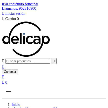
Ir al contenido principal
Llámanos: 962810900

Iniciar sesión

Carrito
0



Cancelar


0
Inicio