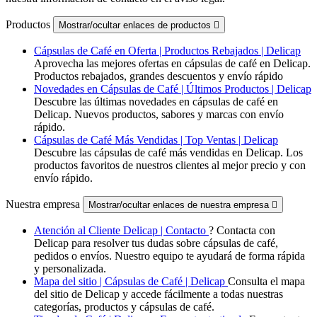
Productos
Mostrar/ocultar enlaces de productos

Cápsulas de Café en Oferta | Productos Rebajados | Delicap
Aprovecha las mejores ofertas en cápsulas de café en Delicap.
Productos rebajados, grandes descuentos y envío rápido
Novedades en Cápsulas de Café | Últimos Productos | Delicap
Descubre las últimas novedades en cápsulas de café en
Delicap. Nuevos productos, sabores y marcas con envío
rápido.
Cápsulas de Café Más Vendidas | Top Ventas | Delicap
Descubre las cápsulas de café más vendidas en Delicap. Los
productos favoritos de nuestros clientes al mejor precio y con
envío rápido.
Nuestra empresa
Mostrar/ocultar enlaces de nuestra empresa

Atención al Cliente Delicap | Contacto
? Contacta con
Delicap para resolver tus dudas sobre cápsulas de café,
pedidos o envíos. Nuestro equipo te ayudará de forma rápida
y personalizada.
Mapa del sitio | Cápsulas de Café | Delicap
Consulta el mapa
del sitio de Delicap y accede fácilmente a todas nuestras
categorías, productos y cápsulas de café.