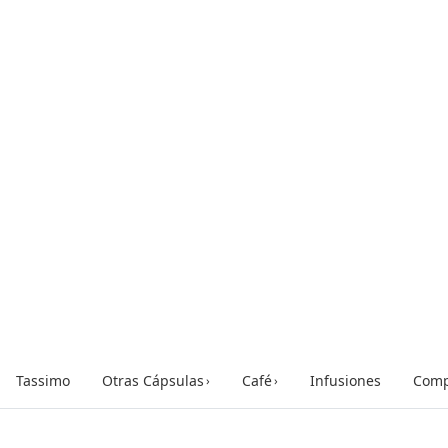
Tassimo
Otras Cápsulas
Café
Infusiones
Comp
›
›