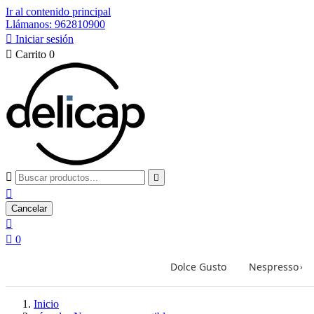
Ir al contenido principal
Llámanos: 962810900

Iniciar sesión

Carrito
0



Cancelar


0
Dolce Gusto
Nespresso
›
Inicio