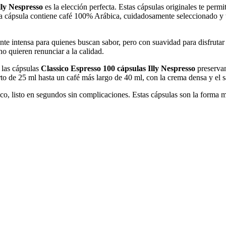
lly Nespresso
es la elección perfecta. Estas cápsulas originales te permi
a cápsula contiene café 100% Arábica, cuidadosamente seleccionado y to
nte intensa para quienes buscan sabor, pero con suavidad para disfrutar 
no quieren renunciar a la calidad.
 las cápsulas
Classico Espresso 100 cápsulas Illy Nespresso
preservan
to de 25 ml hasta un café más largo de 40 ml, con la crema densa y el sab
o, listo en segundos sin complicaciones. Estas cápsulas son la forma m