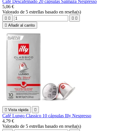
Café Descafeinado 20 cápsulas Saimaza Nespresso
5,06 €
Valorado
de 5 estrellas basado en
reseña(s)





Añadir al carrito

Vista rápida

Café Lungo Classico 10 cápsulas Illy Nespresso
4,79 €
Valorado
de 5 estrellas basado en
reseña(s)