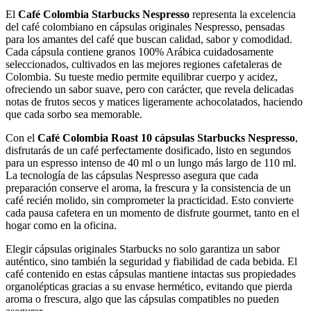
El
Café Colombia Starbucks Nespresso
representa la excelencia
del café colombiano en cápsulas originales Nespresso, pensadas
para los amantes del café que buscan calidad, sabor y comodidad.
Cada cápsula contiene granos 100% Arábica cuidadosamente
seleccionados, cultivados en las mejores regiones cafetaleras de
Colombia. Su tueste medio permite equilibrar cuerpo y acidez,
ofreciendo un sabor suave, pero con carácter, que revela delicadas
notas de frutos secos y matices ligeramente achocolatados, haciendo
que cada sorbo sea memorable.
Con el
Café Colombia Roast 10 cápsulas Starbucks Nespresso
,
disfrutarás de un café perfectamente dosificado, listo en segundos
para un espresso intenso de 40 ml o un lungo más largo de 110 ml.
La tecnología de las cápsulas Nespresso asegura que cada
preparación conserve el aroma, la frescura y la consistencia de un
café recién molido, sin comprometer la practicidad. Esto convierte
cada pausa cafetera en un momento de disfrute gourmet, tanto en el
hogar como en la oficina.
Elegir cápsulas originales Starbucks no solo garantiza un sabor
auténtico, sino también la seguridad y fiabilidad de cada bebida. El
café contenido en estas cápsulas mantiene intactas sus propiedades
organolépticas gracias a su envase hermético, evitando que pierda
aroma o frescura, algo que las cápsulas compatibles no pueden