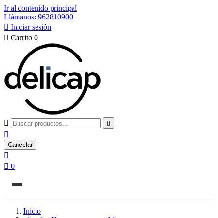
Ir al contenido principal
Llámanos: 962810900

Iniciar sesión

Carrito
0



Cancelar


0
Inicio