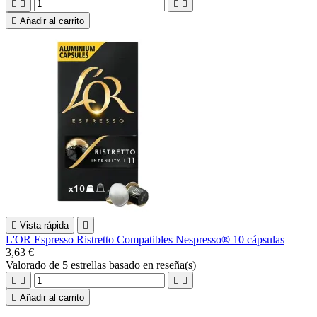





Añadir al carrito

Vista rápida

L'OR Espresso Ristretto Compatibles Nespresso® 10 cápsulas
3,63 €
Valorado
de 5 estrellas basado en
reseña(s)





Añadir al carrito