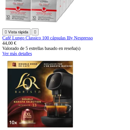

Vista rápida

Café Lungo Classico 100 cápsulas Illy Nespresso
44,00 €
Valorado
de 5 estrellas basado en
reseña(s)
Ver más detalles