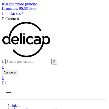
Ir al contenido principal
Llámanos: 962810900

Iniciar sesión

Carrito
0



Cancelar


0
Inicio