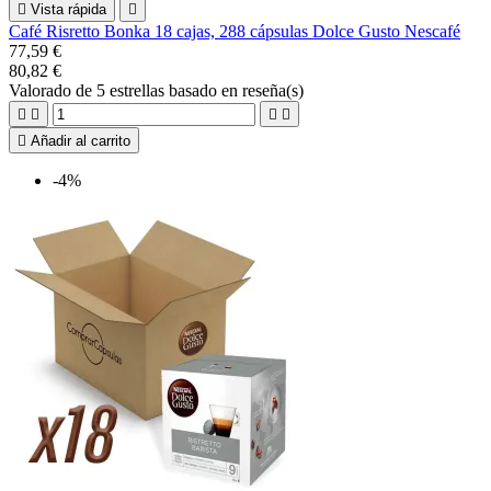

Vista rápida

Café Risretto Bonka 18 cajas, 288 cápsulas Dolce Gusto Nescafé
77,59 €
80,82 €
Valorado
de 5 estrellas basado en
reseña(s)





Añadir al carrito
-4%