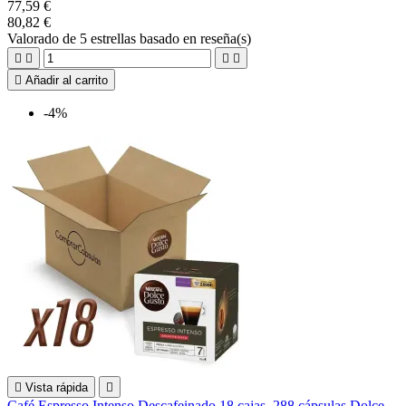
77,59 €
80,82 €
Valorado
de 5 estrellas basado en
reseña(s)





Añadir al carrito
-4%

Vista rápida

Café Espresso Intenso Descafeinado 18 cajas, 288 cápsulas Dolce