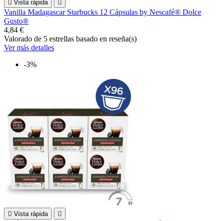

Vista rápida

Vanilla Madagascar Starbucks 12 Cápsulas by Nescafé® Dolce
Gusto®
4,84 €
Valorado
de 5 estrellas basado en
reseña(s)
Ver más detalles
-3%

Vista rápida
