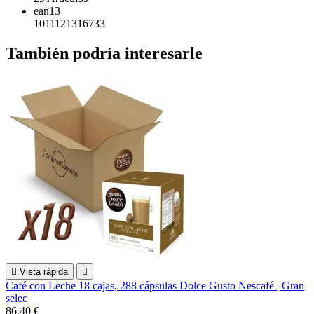
ean13
1011121316733
También podría interesarle

Vista rápida

Café con Leche 18 cajas, 288 cápsulas Dolce Gusto Nescafé | Gran
selec
86,40 €