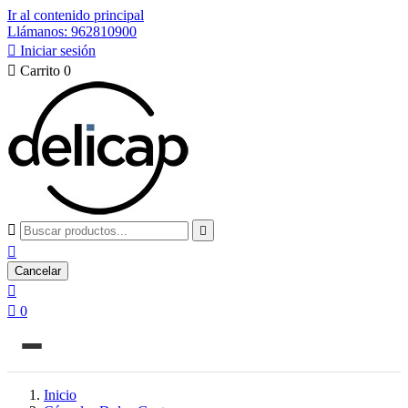
Ir al contenido principal
Llámanos: 962810900

Iniciar sesión

Carrito
0



Cancelar


0
Inicio