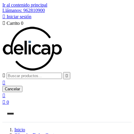
Ir al contenido principal
Llámanos: 962810900

Iniciar sesión

Carrito
0



Cancelar


0
Inicio