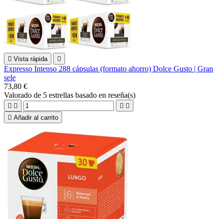

Vista rápida

Expresso Intenso 288 cápsulas (formato ahorro) Dolce Gusto | Gran
sele
73,80 €
Valorado
de 5 estrellas basado en
reseña(s)





Añadir al carrito