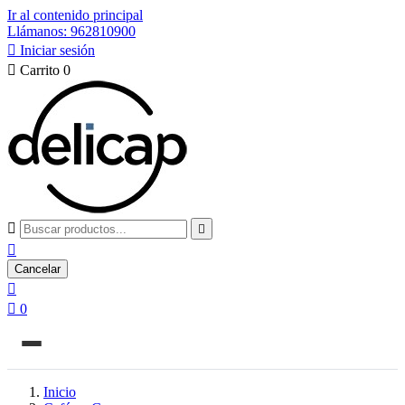
Ir al contenido principal
Llámanos: 962810900

Iniciar sesión

Carrito
0



Cancelar


0
Inicio