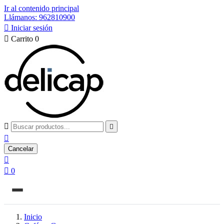
Ir al contenido principal
Llámanos: 962810900

Iniciar sesión

Carrito
0



Cancelar


0
Inicio