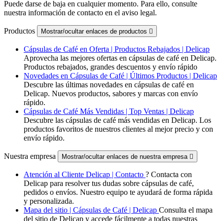
Puede darse de baja en cualquier momento. Para ello, consulte
nuestra información de contacto en el aviso legal.
Productos
Mostrar/ocultar enlaces de productos

Cápsulas de Café en Oferta | Productos Rebajados | Delicap
Aprovecha las mejores ofertas en cápsulas de café en Delicap.
Productos rebajados, grandes descuentos y envío rápido
Novedades en Cápsulas de Café | Últimos Productos | Delicap
Descubre las últimas novedades en cápsulas de café en
Delicap. Nuevos productos, sabores y marcas con envío
rápido.
Cápsulas de Café Más Vendidas | Top Ventas | Delicap
Descubre las cápsulas de café más vendidas en Delicap. Los
productos favoritos de nuestros clientes al mejor precio y con
envío rápido.
Nuestra empresa
Mostrar/ocultar enlaces de nuestra empresa

Atención al Cliente Delicap | Contacto
? Contacta con
Delicap para resolver tus dudas sobre cápsulas de café,
pedidos o envíos. Nuestro equipo te ayudará de forma rápida
y personalizada.
Mapa del sitio | Cápsulas de Café | Delicap
Consulta el mapa
del sitio de Delicap y accede fácilmente a todas nuestras