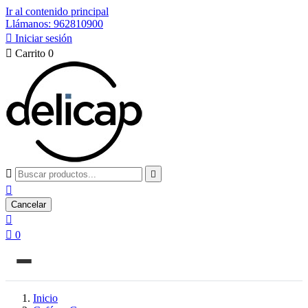
Ir al contenido principal
Llámanos: 962810900

Iniciar sesión

Carrito
0



Cancelar


0
Inicio