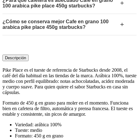
¿Para qué cafetera es adecuado Cafe en grano
+
100 arabica pike place 450g starbucks?
¿Cómo se conserva mejor Cafe en grano 100
+
arabica pike place 450g starbucks?
Descripción
Pike Place es el tueste de referencia de Starbucks desde 2008, el
café del día habitual en las tiendas de la marca. Arábica 100%, tueste
medio con perfil equilibrado: notas achocolatadas, acidez moderada
y cuerpo suave. Para quien quiere el sabor Starbucks en casa sin
cápsulas.
Formato de 450 g en grano para moler en el momento. Funciona
bien en cafetera de filtro, automática y prensa francesa. El tueste es
estable y consistente, sin picos de amargor.
Variedad: arábica 100%
Tueste: medio
Formato: 450 g en grano