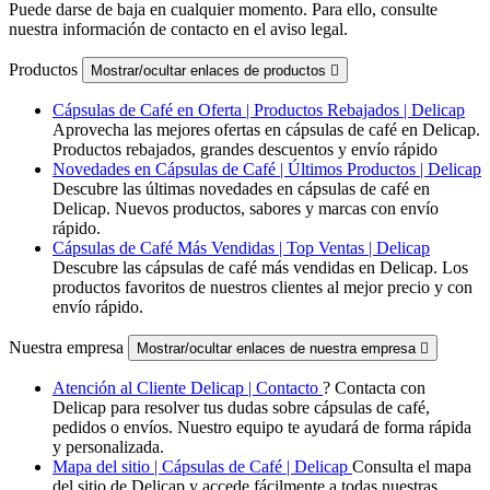
Puede darse de baja en cualquier momento. Para ello, consulte
nuestra información de contacto en el aviso legal.
Productos
Mostrar/ocultar enlaces de productos

Cápsulas de Café en Oferta | Productos Rebajados | Delicap
Aprovecha las mejores ofertas en cápsulas de café en Delicap.
Productos rebajados, grandes descuentos y envío rápido
Novedades en Cápsulas de Café | Últimos Productos | Delicap
Descubre las últimas novedades en cápsulas de café en
Delicap. Nuevos productos, sabores y marcas con envío
rápido.
Cápsulas de Café Más Vendidas | Top Ventas | Delicap
Descubre las cápsulas de café más vendidas en Delicap. Los
productos favoritos de nuestros clientes al mejor precio y con
envío rápido.
Nuestra empresa
Mostrar/ocultar enlaces de nuestra empresa

Atención al Cliente Delicap | Contacto
? Contacta con
Delicap para resolver tus dudas sobre cápsulas de café,
pedidos o envíos. Nuestro equipo te ayudará de forma rápida
y personalizada.
Mapa del sitio | Cápsulas de Café | Delicap
Consulta el mapa
del sitio de Delicap y accede fácilmente a todas nuestras