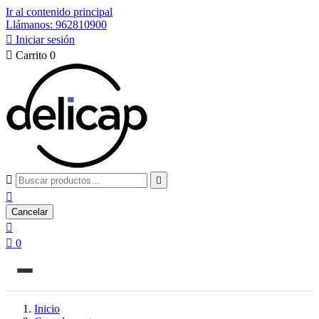
Ir al contenido principal
Llámanos: 962810900

Iniciar sesión

Carrito
0



Cancelar


0
Inicio