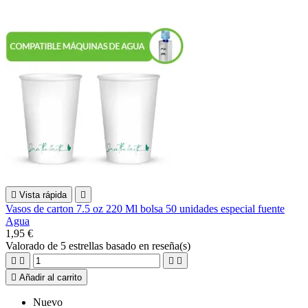

Vista rápida

Vasos de carton 7.5 oz 220 Ml bolsa 50 unidades especial fuente
Agua
1,95 €
Valorado
de 5 estrellas basado en
reseña(s)





Añadir al carrito
Nuevo