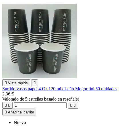

Vista rápida

Surtido vasos papel 4 Oz 120 ml diseño Mogorttini 50 unidades
2,36 €
Valorado
de 5 estrellas basado en
reseña(s)





Añadir al carrito
Nuevo