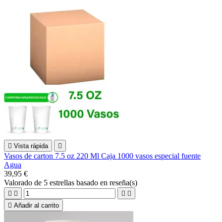

Vista rápida

Vasos de carton 7.5 oz 220 Ml Caja 1000 vasos especial fuente
Agua
39,95 €
Valorado
de 5 estrellas basado en
reseña(s)





Añadir al carrito