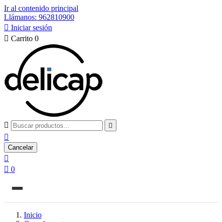
Ir al contenido principal
Llámanos: 962810900

Iniciar sesión

Carrito
0



Cancelar


0
Inicio