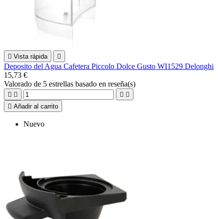

Vista rápida

Deposito del Agua Cafetera Piccolo Dolce Gusto WI1529 Delonghi
15,73 €
Valorado
de 5 estrellas basado en
reseña(s)





Añadir al carrito
Nuevo