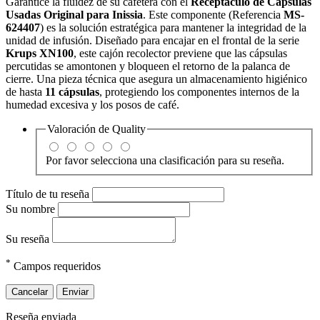
Garantice la fluidez de su cafetera con el
Receptáculo de Cápsulas
Usadas Original para Inissia
. Este componente (Referencia
MS-
624407
) es la solución estratégica para mantener la integridad de la
unidad de infusión. Diseñado para encajar en el frontal de la serie
Krups XN100
, este cajón recolector previene que las cápsulas
percutidas se amontonen y bloqueen el retorno de la palanca de
cierre. Una pieza técnica que asegura un almacenamiento higiénico
de hasta
11 cápsulas
, protegiendo los componentes internos de la
humedad excesiva y los posos de café.
Valoración de
Quality
Por favor selecciona una clasificación para su reseña.
Título de tu reseña
Su nombre
Su reseña
*
Campos requeridos
Cancelar
Enviar
Reseña enviada