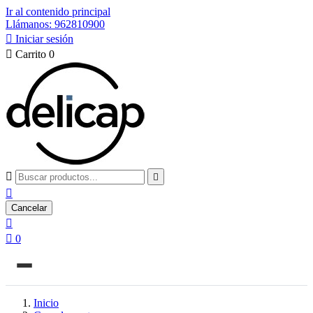
Ir al contenido principal
Llámanos: 962810900

Iniciar sesión

Carrito
0



Cancelar


0
Inicio