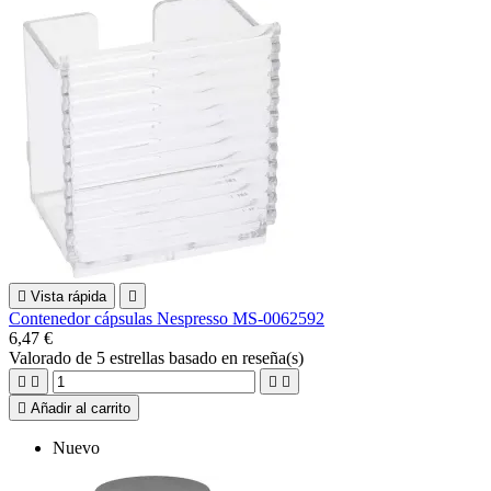

Vista rápida

Contenedor cápsulas Nespresso MS-0062592
6,47 €
Valorado
de 5 estrellas basado en
reseña(s)





Añadir al carrito
Nuevo