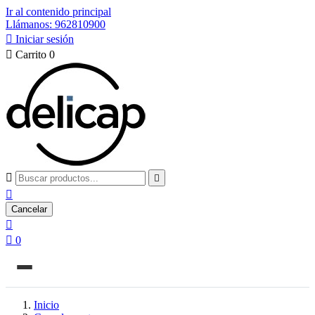
Ir al contenido principal
Llámanos: 962810900

Iniciar sesión

Carrito
0



Cancelar


0
Inicio