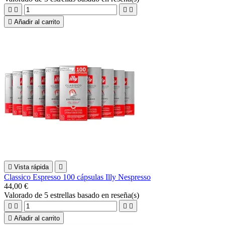





Añadir al carrito

Vista rápida

Classico Espresso 100 cápsulas Illy Nespresso
44,00 €
Valorado
de 5 estrellas basado en
reseña(s)





Añadir al carrito