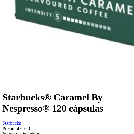
Starbucks® Caramel By
Nespresso® 120 cápsulas
Starbucks
Precio:
47,52 €
Impuestos incluidos