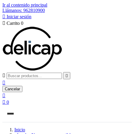
Ir al contenido principal
Llámanos: 962810900

Iniciar sesión

Carrito
0



Cancelar


0
Inicio