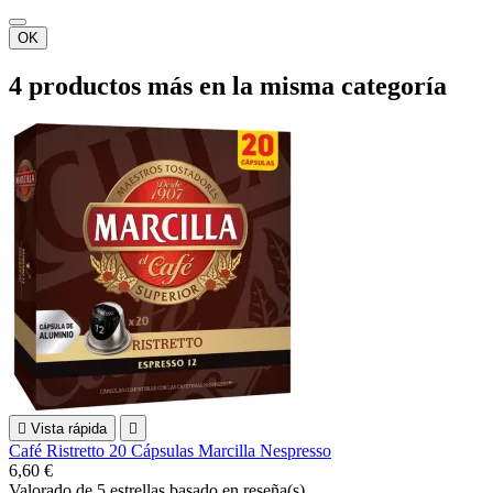
OK
4 productos más en la misma categoría

Vista rápida

Café Ristretto 20 Cápsulas Marcilla Nespresso
6,60 €
Valorado
de 5 estrellas basado en
reseña(s)