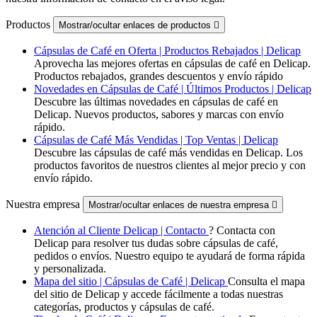
Productos
Mostrar/ocultar enlaces de productos

Cápsulas de Café en Oferta | Productos Rebajados | Delicap
Aprovecha las mejores ofertas en cápsulas de café en Delicap.
Productos rebajados, grandes descuentos y envío rápido
Novedades en Cápsulas de Café | Últimos Productos | Delicap
Descubre las últimas novedades en cápsulas de café en
Delicap. Nuevos productos, sabores y marcas con envío
rápido.
Cápsulas de Café Más Vendidas | Top Ventas | Delicap
Descubre las cápsulas de café más vendidas en Delicap. Los
productos favoritos de nuestros clientes al mejor precio y con
envío rápido.
Nuestra empresa
Mostrar/ocultar enlaces de nuestra empresa

Atención al Cliente Delicap | Contacto
? Contacta con
Delicap para resolver tus dudas sobre cápsulas de café,
pedidos o envíos. Nuestro equipo te ayudará de forma rápida
y personalizada.
Mapa del sitio | Cápsulas de Café | Delicap
Consulta el mapa
del sitio de Delicap y accede fácilmente a todas nuestras
categorías, productos y cápsulas de café.