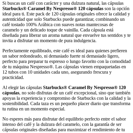
Si buscas un café con carácter y una dulzura natural, las cápsulas
Starbucks® Caramel By Nespresso® 120 cápsulas
son la opción
ideal para ti. Este pack de 120 cápsulas originales ofrece la calidad y
autenticidad que solo Starbucks puede garantizar, combinando un
café tostado 100% Arábica con suaves notas mantecosas de
caramelo y un delicado toque de vainilla. Cada cápsula está
diseñada para liberar un aroma natural que envuelve tus sentidos y te
invita a disfrutar un momento de pura indulgencia.
Perfectamente equilibrado, este café es ideal para quienes prefieren
un sabor redondeado, ni demasiado fuerte ni demasiado ligero,
perfecto para preparar tu espresso o lungo favorito con la comodidad
de tu máquina Nespresso®. Las cápsulas vienen empaquetadas en
12 tubos con 10 unidades cada uno, asegurando frescura y
practicidad.
Al elegir las cápsulas
Starbucks® Caramel By Nespresso® 120
cápsulas
, no solo disfrutas de un café excepcional, sino que también
apoyas la experiencia y compromiso de Starbucks con la calidad y la
sostenibilidad. Cada taza es un pequeño placer diario que transforma
tu rutina en un momento especial.
No esperes más para disfrutar del equilibrio perfecto entre el sabor
intenso del café y la dulzura del caramelo, con la garantía de ser
cápsulas originales diseñadas para maximizar el rendimiento de tu