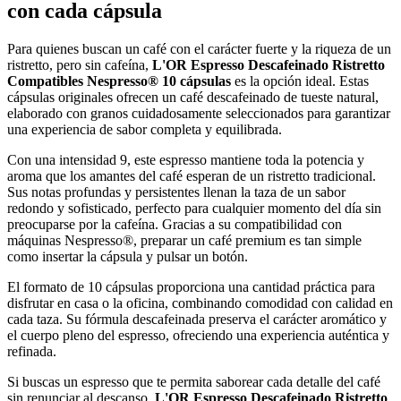
con cada cápsula
Para quienes buscan un café con el carácter fuerte y la riqueza de un
ristretto, pero sin cafeína,
L'OR Espresso Descafeinado Ristretto
Compatibles Nespresso® 10 cápsulas
es la opción ideal. Estas
cápsulas originales ofrecen un café descafeinado de tueste natural,
elaborado con granos cuidadosamente seleccionados para garantizar
una experiencia de sabor completa y equilibrada.
Con una intensidad 9, este espresso mantiene toda la potencia y
aroma que los amantes del café esperan de un ristretto tradicional.
Sus notas profundas y persistentes llenan la taza de un sabor
redondo y sofisticado, perfecto para cualquier momento del día sin
preocuparse por la cafeína. Gracias a su compatibilidad con
máquinas Nespresso®, preparar un café premium es tan simple
como insertar la cápsula y pulsar un botón.
El formato de 10 cápsulas proporciona una cantidad práctica para
disfrutar en casa o la oficina, combinando comodidad con calidad en
cada taza. Su fórmula descafeinada preserva el carácter aromático y
el cuerpo pleno del espresso, ofreciendo una experiencia auténtica y
refinada.
Si buscas un espresso que te permita saborear cada detalle del café
sin renunciar al descanso,
L'OR Espresso Descafeinado Ristretto