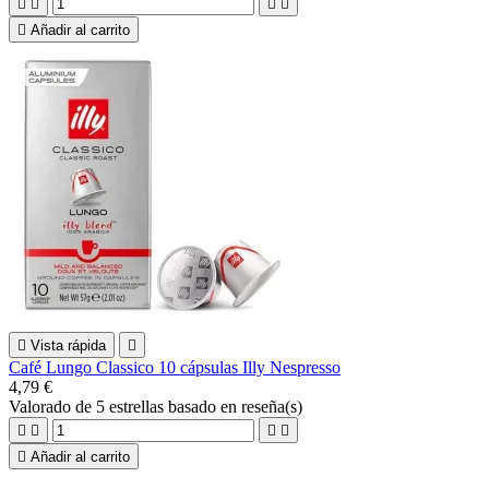





Añadir al carrito

Vista rápida

Café Lungo Classico 10 cápsulas Illy Nespresso
4,79 €
Valorado
de 5 estrellas basado en
reseña(s)





Añadir al carrito