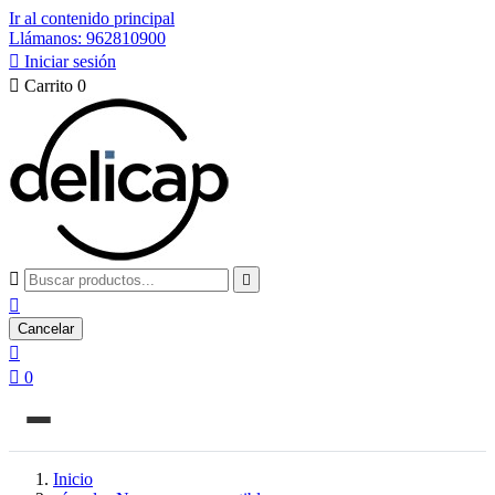
Ir al contenido principal
Llámanos: 962810900

Iniciar sesión

Carrito
0



Cancelar


0
Inicio