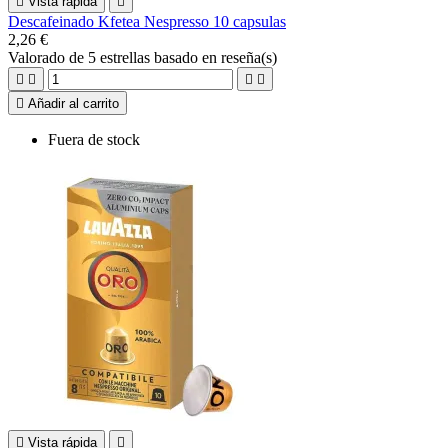

Vista rápida

Descafeinado Kfetea Nespresso 10 capsulas
2,26 €
Valorado
de 5 estrellas basado en
reseña(s)





Añadir al carrito
Fuera de stock

Vista rápida
