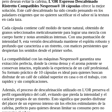
pero desean evitar la cafeína,
L'OR Espresso Descafeinado
Ristretto Compatibles Nespresso® 10 cápsulas
ofrece la mejor
solución. Este café descafeinado ha sido creado pensando en los
paladares exigentes que no quieren sacrificar ni el sabor ni la textura
en cada taza.
Cada cápsula contiene café molido de tueste natural, obtenido de
granos seleccionados meticulosamente para lograr una mezcla con
cuerpo fuerte y notas aromáticas intensas. Con una puntuación de
intensidad 9, esta versión descafeinada mantiene el espíritu robusto y
profundo que caracteriza a un ristretto, con matices persistentes que
despiertan los sentidos desde el primer sorbo.
La compatibilidad con las máquinas Nespresso® garantiza una
extracción perfecta, donde la crema densa y el aroma potente se
conservan intactos, replicando la experiencia de un café profesional.
Su formato práctico de 10 cápsulas es ideal para quienes buscan
disfrutar de un café de calidad superior en casa o en el trabajo, con
rapidez y sin complicaciones.
Además, el proceso de descafeinación utilizado en L'OR preserva el
perfil organoléptico del café, evitando que pierda la intensidad y el
carácter propios de un ristretto. Esto significa que puedes disfrutar
del placer de un espresso intenso sin los efectos estimulantes de la
cafeína, perfecto para quienes desean limitar su consumo pero no