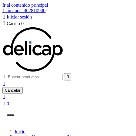
Ir al contenido principal
Llámanos: 962810900

Iniciar sesión

Carrito
0



Cancelar


0
Inicio