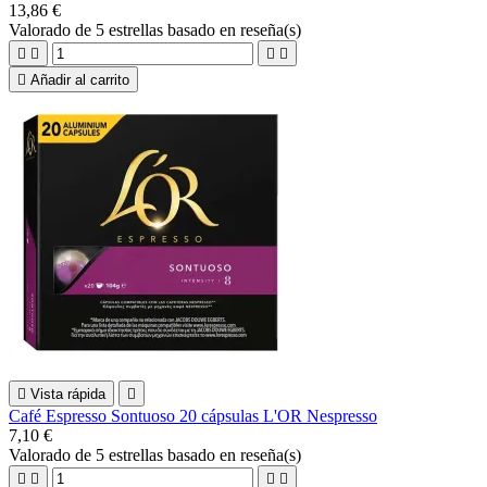
13,86 €
Valorado
de 5 estrellas basado en
reseña(s)





Añadir al carrito

Vista rápida

Café Espresso Sontuoso 20 cápsulas L'OR Nespresso
7,10 €
Valorado
de 5 estrellas basado en
reseña(s)



