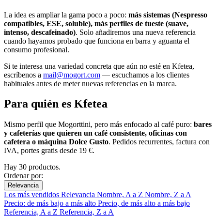
La idea es ampliar la gama poco a poco:
más sistemas (Nespresso
compatibles, ESE, soluble), más perfiles de tueste (suave,
intenso, descafeinado)
. Solo añadiremos una nueva referencia
cuando hayamos probado que funciona en barra y aguanta el
consumo profesional.
Si te interesa una variedad concreta que aún no esté en Kfetea,
escríbenos a
mail@mogort.com
— escuchamos a los clientes
habituales antes de meter nuevas referencias en la marca.
Para quién es Kfetea
Mismo perfil que Mogorttini, pero más enfocado al café puro:
bares
y cafeterías que quieren un café consistente, oficinas con
cafetera o máquina Dolce Gusto
. Pedidos recurrentes, factura con
IVA, portes gratis desde 19 €.
Hay 30 productos.
Ordenar por:
Relevancia
Los más vendidos
Relevancia
Nombre, A a Z
Nombre, Z a A
Precio: de más bajo a más alto
Precio, de más alto a más bajo
Referencia, A a Z
Referencia, Z a A