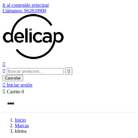
Ir al contenido principal
Llámanos: 962810900



Cancelar

Iniciar sesión

Carrito
0
Inicio
Marcas
kfetea