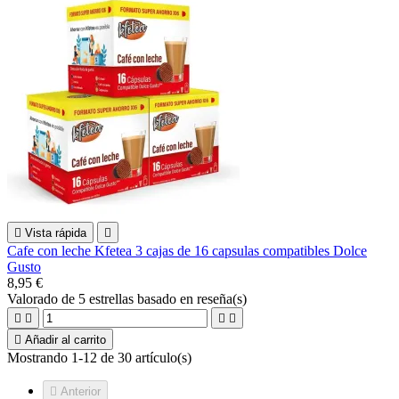

Vista rápida

Cafe con leche Kfetea 3 cajas de 16 capsulas compatibles Dolce
Gusto
8,95 €
Valorado
de 5 estrellas basado en
reseña(s)





Añadir al carrito
Mostrando 1-12 de 30 artículo(s)

Anterior