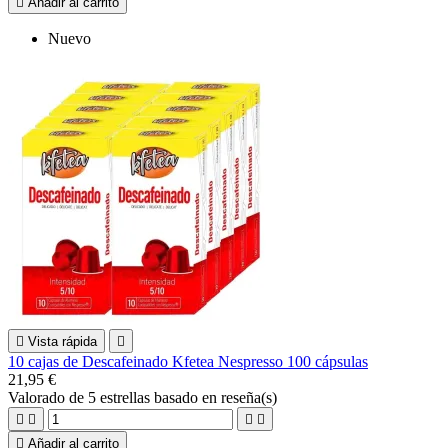

Añadir al carrito
Nuevo

Vista rápida

10 cajas de Descafeinado Kfetea Nespresso 100 cápsulas
21,95 €
Valorado
de 5 estrellas basado en
reseña(s)





Añadir al carrito