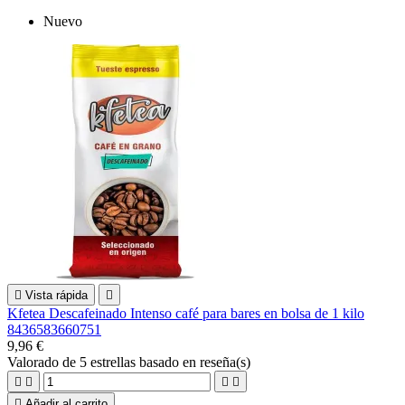
Nuevo

Vista rápida

Kfetea Descafeinado Intenso café para bares en bolsa de 1 kilo
8436583660751
9,96 €
Valorado
de 5 estrellas basado en
reseña(s)





Añadir al carrito