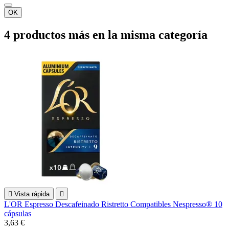
OK
4 productos más en la misma categoría

Vista rápida

L'OR Espresso Descafeinado Ristretto Compatibles Nespresso® 10
cápsulas
3,63 €