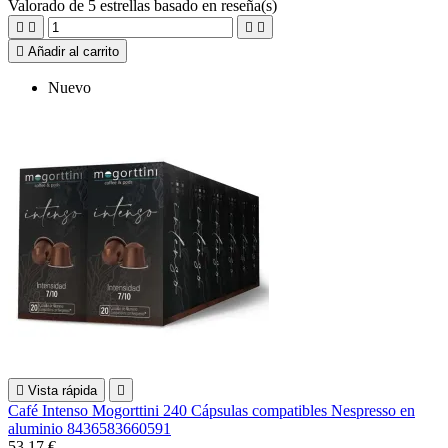
Valorado
de 5 estrellas basado en
reseña(s)





Añadir al carrito
Nuevo

Vista rápida

Café Intenso Mogorttini 240 Cápsulas compatibles Nespresso en
aluminio 8436583660591
53,17 €