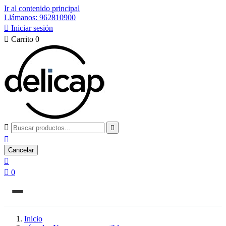
Ir al contenido principal
Llámanos: 962810900

Iniciar sesión

Carrito
0



Cancelar


0
Inicio