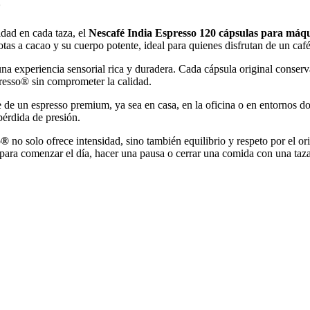
o
idad en cada taza, el
Nescafé India Espresso 120 cápsulas para máq
otas a cacao y su cuerpo potente, ideal para quienes disfrutan de un caf
na experiencia sensorial rica y duradera. Cada cápsula original conserva
presso® sin comprometer la calidad.
de un espresso premium, ya sea en casa, en la oficina o en entornos don
érdida de presión.
o®
no solo ofrece intensidad, sino también equilibrio y respeto por el o
l para comenzar el día, hacer una pausa o cerrar una comida con una taz