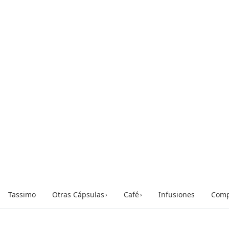
Tassimo
Otras Cápsulas
Café
Infusiones
Comp
›
›