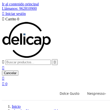
Ir al contenido principal
Llámanos: 962810900

Iniciar sesión

Carrito
0



Cancelar


0
Dolce Gusto
Nespresso
›
Inicio