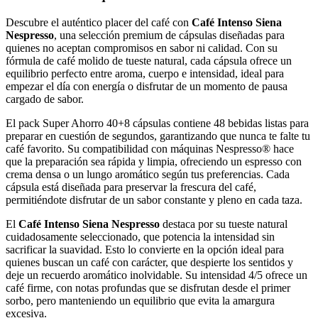
Descubre el auténtico placer del café con
Café Intenso Siena
Nespresso
, una selección premium de cápsulas diseñadas para
quienes no aceptan compromisos en sabor ni calidad. Con su
fórmula de café molido de tueste natural, cada cápsula ofrece un
equilibrio perfecto entre aroma, cuerpo e intensidad, ideal para
empezar el día con energía o disfrutar de un momento de pausa
cargado de sabor.
El pack Super Ahorro 40+8 cápsulas contiene 48 bebidas listas para
preparar en cuestión de segundos, garantizando que nunca te falte tu
café favorito. Su compatibilidad con máquinas Nespresso® hace
que la preparación sea rápida y limpia, ofreciendo un espresso con
crema densa o un lungo aromático según tus preferencias. Cada
cápsula está diseñada para preservar la frescura del café,
permitiéndote disfrutar de un sabor constante y pleno en cada taza.
El
Café Intenso Siena Nespresso
destaca por su tueste natural
cuidadosamente seleccionado, que potencia la intensidad sin
sacrificar la suavidad. Esto lo convierte en la opción ideal para
quienes buscan un café con carácter, que despierte los sentidos y
deje un recuerdo aromático inolvidable. Su intensidad 4/5 ofrece un
café firme, con notas profundas que se disfrutan desde el primer
sorbo, pero manteniendo un equilibrio que evita la amargura
excesiva.