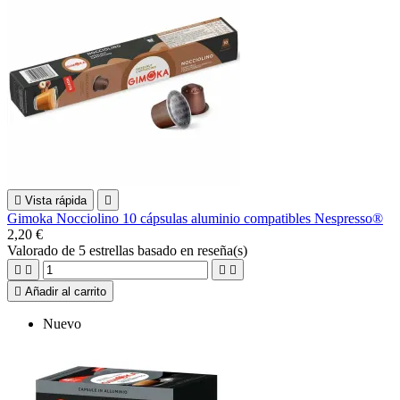

Vista rápida

Gimoka Nocciolino 10 cápsulas aluminio compatibles Nespresso®
2,20 €
Valorado
de 5 estrellas basado en
reseña(s)





Añadir al carrito
Nuevo