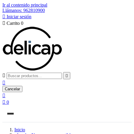
Ir al contenido principal
Llámanos: 962810900

Iniciar sesión

Carrito
0



Cancelar


0
Inicio