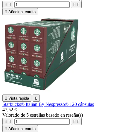





Añadir al carrito

Vista rápida

Starbucks® Italian By Nespresso® 120 cápsulas
47,52 €
Valorado
de 5 estrellas basado en
reseña(s)





Añadir al carrito