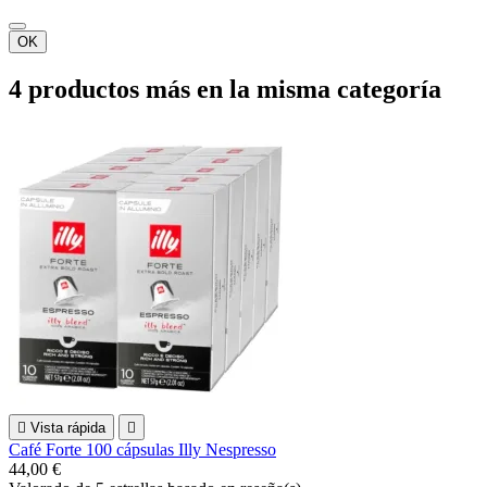
OK
4 productos más en la misma categoría

Vista rápida

Café Forte 100 cápsulas Illy Nespresso
44,00 €