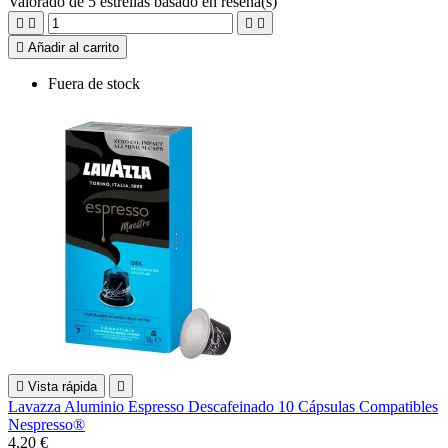
Valorado
de 5 estrellas basado en
reseña(s)





Añadir al carrito
Fuera de stock

Vista rápida

Lavazza Aluminio Espresso Descafeinado 10 Cápsulas Compatibles
Nespresso®
4,20 €