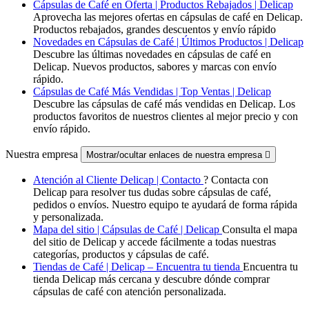
Cápsulas de Café en Oferta | Productos Rebajados | Delicap
Aprovecha las mejores ofertas en cápsulas de café en Delicap.
Productos rebajados, grandes descuentos y envío rápido
Novedades en Cápsulas de Café | Últimos Productos | Delicap
Descubre las últimas novedades en cápsulas de café en
Delicap. Nuevos productos, sabores y marcas con envío
rápido.
Cápsulas de Café Más Vendidas | Top Ventas | Delicap
Descubre las cápsulas de café más vendidas en Delicap. Los
productos favoritos de nuestros clientes al mejor precio y con
envío rápido.
Nuestra empresa
Mostrar/ocultar enlaces de nuestra empresa

Atención al Cliente Delicap | Contacto
? Contacta con
Delicap para resolver tus dudas sobre cápsulas de café,
pedidos o envíos. Nuestro equipo te ayudará de forma rápida
y personalizada.
Mapa del sitio | Cápsulas de Café | Delicap
Consulta el mapa
del sitio de Delicap y accede fácilmente a todas nuestras
categorías, productos y cápsulas de café.
Tiendas de Café | Delicap – Encuentra tu tienda
Encuentra tu
tienda Delicap más cercana y descubre dónde comprar
cápsulas de café con atención personalizada.