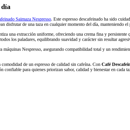
 día
afeinado Saimaza Nespresso
. Este espresso descafeinado ha sido cuida
sean disfrutar de una taza en cualquier momento del día, manteniendo el 
tiza una extracción uniforme, ofreciendo una crema fina y persistente q
todos los paladares, equilibrando suavidad y carácter sin resultar agres
ra máquinas Nespresso, asegurando compatibilidad total y un rendimient
la comodidad de un espresso de calidad sin cafeína. Con
Café Descafei
 confiable para quienes priorizan sabor, calidad y bienestar en cada ta