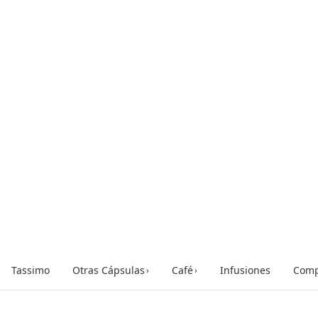
Tassimo
Otras Cápsulas
Café
Infusiones
Comp
›
›