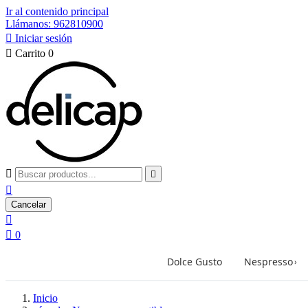
Ir al contenido principal
Llámanos: 962810900

Iniciar sesión

Carrito
0



Cancelar


0
Dolce Gusto
Nespresso
›
Inicio