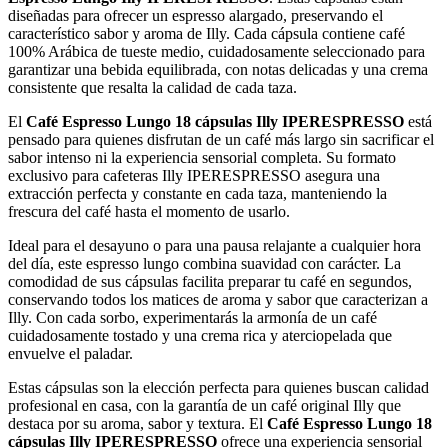
diseñadas para ofrecer un espresso alargado, preservando el
característico sabor y aroma de Illy. Cada cápsula contiene café
100% Arábica de tueste medio, cuidadosamente seleccionado para
garantizar una bebida equilibrada, con notas delicadas y una crema
consistente que resalta la calidad de cada taza.
El
Café Espresso Lungo 18 cápsulas Illy IPERESPRESSO
está
pensado para quienes disfrutan de un café más largo sin sacrificar el
sabor intenso ni la experiencia sensorial completa. Su formato
exclusivo para cafeteras Illy IPERESPRESSO asegura una
extracción perfecta y constante en cada taza, manteniendo la
frescura del café hasta el momento de usarlo.
Ideal para el desayuno o para una pausa relajante a cualquier hora
del día, este espresso lungo combina suavidad con carácter. La
comodidad de sus cápsulas facilita preparar tu café en segundos,
conservando todos los matices de aroma y sabor que caracterizan a
Illy. Con cada sorbo, experimentarás la armonía de un café
cuidadosamente tostado y una crema rica y aterciopelada que
envuelve el paladar.
Estas cápsulas son la elección perfecta para quienes buscan calidad
profesional en casa, con la garantía de un café original Illy que
destaca por su aroma, sabor y textura. El
Café Espresso Lungo 18
cápsulas Illy IPERESPRESSO
ofrece una experiencia sensorial