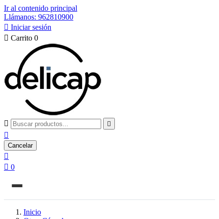
Ir al contenido principal
Llámanos: 962810900

Iniciar sesión

Carrito
0



Cancelar


0
Inicio