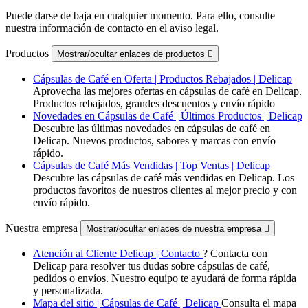
Puede darse de baja en cualquier momento. Para ello, consulte
nuestra información de contacto en el aviso legal.
Productos
Mostrar/ocultar enlaces de productos

Cápsulas de Café en Oferta | Productos Rebajados | Delicap
Aprovecha las mejores ofertas en cápsulas de café en Delicap.
Productos rebajados, grandes descuentos y envío rápido
Novedades en Cápsulas de Café | Últimos Productos | Delicap
Descubre las últimas novedades en cápsulas de café en
Delicap. Nuevos productos, sabores y marcas con envío
rápido.
Cápsulas de Café Más Vendidas | Top Ventas | Delicap
Descubre las cápsulas de café más vendidas en Delicap. Los
productos favoritos de nuestros clientes al mejor precio y con
envío rápido.
Nuestra empresa
Mostrar/ocultar enlaces de nuestra empresa

Atención al Cliente Delicap | Contacto
? Contacta con
Delicap para resolver tus dudas sobre cápsulas de café,
pedidos o envíos. Nuestro equipo te ayudará de forma rápida
y personalizada.
Mapa del sitio | Cápsulas de Café | Delicap
Consulta el mapa