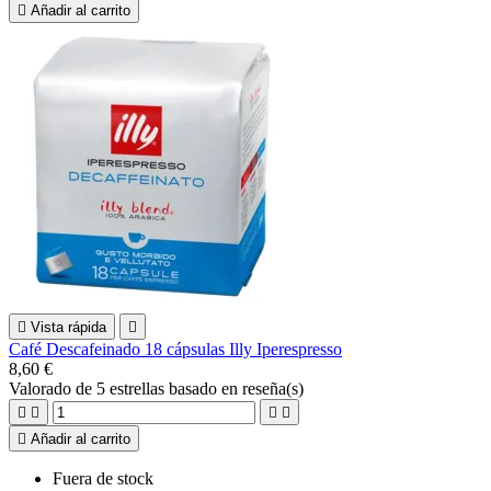

Añadir al carrito

Vista rápida

Café Descafeinado 18 cápsulas Illy Iperespresso
8,60 €
Valorado
de 5 estrellas basado en
reseña(s)





Añadir al carrito
Fuera de stock