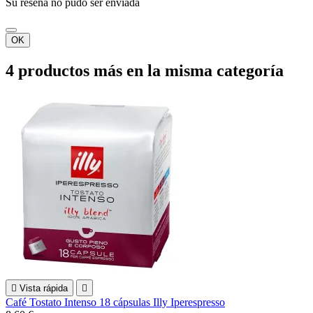
Su reseña no pudo ser enviada
OK
4 productos más en la misma categoría

Vista rápida

Café Tostato Intenso 18 cápsulas Illy Iperespresso