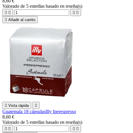
8,60 €
Valorado
de 5 estrellas basado en
reseña(s)





Añadir al carrito

Vista rápida

Guatemala 18 cápsulasIlly Iperespresso
8,60 €
Valorado
de 5 estrellas basado en
reseña(s)



