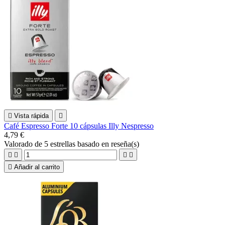

Vista rápida

Café Espresso Forte 10 cápsulas Illy Nespresso
4,79 €
Valorado
de 5 estrellas basado en
reseña(s)





Añadir al carrito