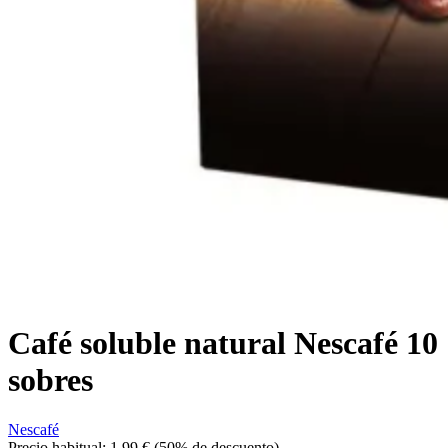
Café soluble natural Nescafé 10
sobres
Nescafé
Precio habitual:
1,99 €
(50% de descuento)