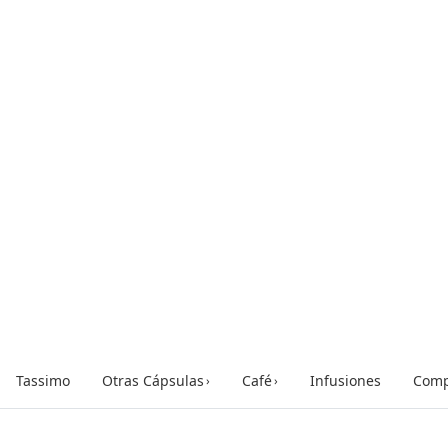
Tassimo
Otras Cápsulas
Café
Infusiones
Comp
›
›