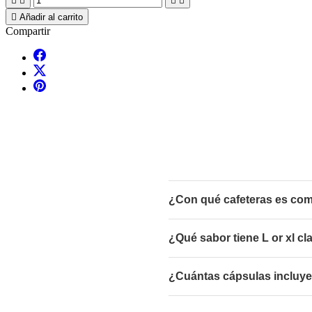





Añadir al carrito
Compartir
¿Con qué cafeteras es comp
¿Qué sabor tiene L or xl cl
¿Cuántas cápsulas incluye 