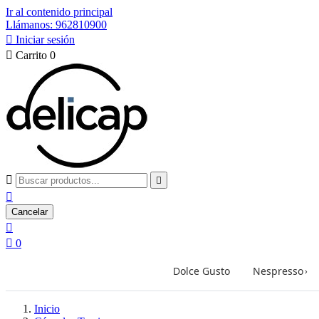
Ir al contenido principal
Llámanos: 962810900

Iniciar sesión

Carrito
0



Cancelar


0
Dolce Gusto
Nespresso
›
Inicio