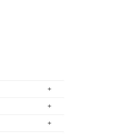
+
+
+