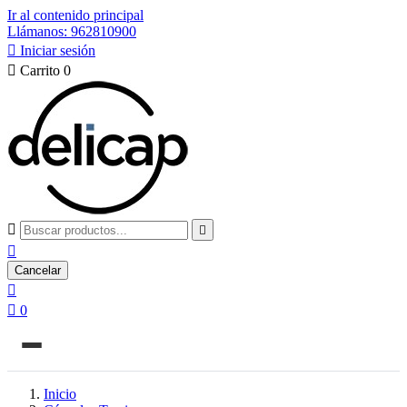
Ir al contenido principal
Llámanos: 962810900

Iniciar sesión

Carrito
0



Cancelar


0
Inicio