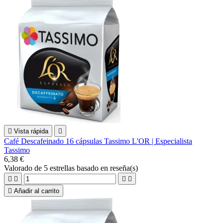

Vista rápida

Café Descafeinado 16 cápsulas Tassimo L'OR | Especialista
Tassimo
6,38 €
Valorado
de 5 estrellas basado en
reseña(s)





Añadir al carrito