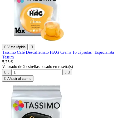

Vista rápida

Tassimo Café Descaffeinato HAG Crema 16 cápsulas | Especialista
Tassim
5,75 €
Valorado
de 5 estrellas basado en
reseña(s)





Añadir al carrito