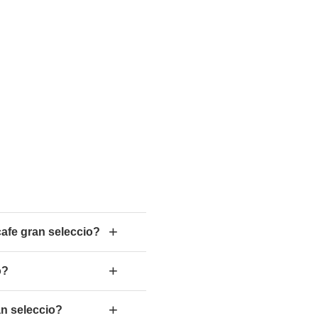
+
cafe gran seleccio?
+
o?
+
an seleccio?