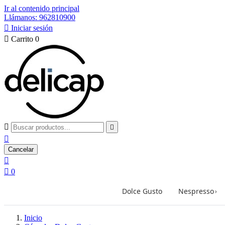
Ir al contenido principal
Llámanos: 962810900

Iniciar sesión

Carrito
0



Cancelar


0
Dolce Gusto
Nespresso
›
Inicio