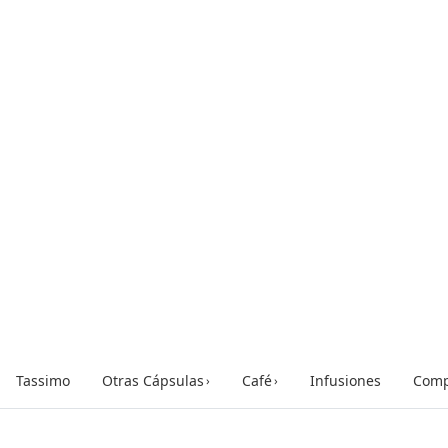
Tassimo
Otras Cápsulas
Café
Infusiones
Comp
›
›