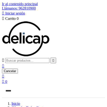
Ir al contenido principal
Llámanos: 962810900

Iniciar sesión

Carrito
0



Cancelar


0
Inicio