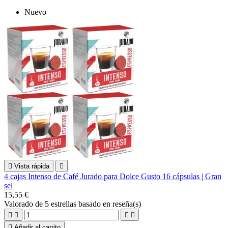
Nuevo

Vista rápida

4 cajas Intenso de Café Jurado para Dolce Gusto 16 cápsulas | Gran
sel
15,55 €
Valorado
de 5 estrellas basado en
reseña(s)





Añadir al carrito