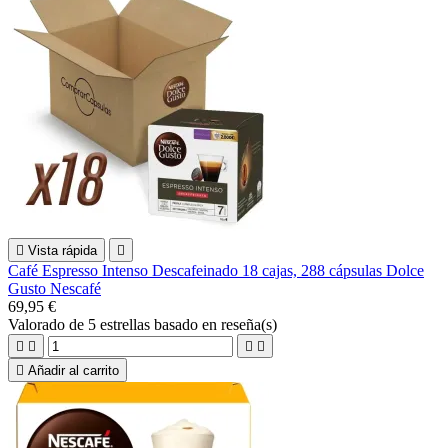

Vista rápida

Café Espresso Intenso Descafeinado 18 cajas, 288 cápsulas Dolce
Gusto Nescafé
69,95 €
Valorado
de 5 estrellas basado en
reseña(s)





Añadir al carrito