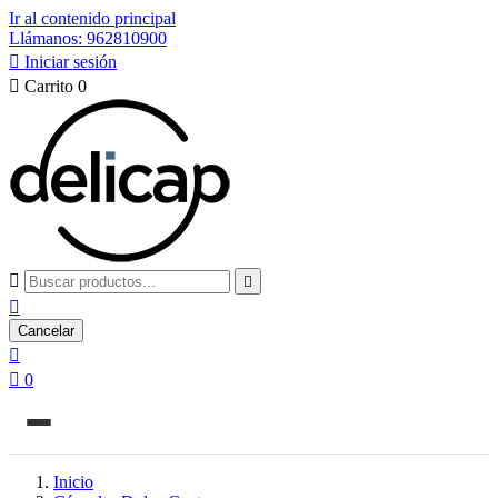
Ir al contenido principal
Llámanos: 962810900

Iniciar sesión

Carrito
0



Cancelar


0
Inicio