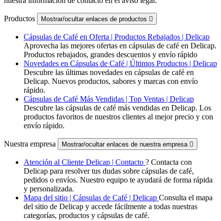
nuestra información de contacto en el aviso legal.
Productos
Mostrar/ocultar enlaces de productos

Cápsulas de Café en Oferta | Productos Rebajados | Delicap
Aprovecha las mejores ofertas en cápsulas de café en Delicap.
Productos rebajados, grandes descuentos y envío rápido
Novedades en Cápsulas de Café | Últimos Productos | Delicap
Descubre las últimas novedades en cápsulas de café en
Delicap. Nuevos productos, sabores y marcas con envío
rápido.
Cápsulas de Café Más Vendidas | Top Ventas | Delicap
Descubre las cápsulas de café más vendidas en Delicap. Los
productos favoritos de nuestros clientes al mejor precio y con
envío rápido.
Nuestra empresa
Mostrar/ocultar enlaces de nuestra empresa

Atención al Cliente Delicap | Contacto
? Contacta con
Delicap para resolver tus dudas sobre cápsulas de café,
pedidos o envíos. Nuestro equipo te ayudará de forma rápida
y personalizada.
Mapa del sitio | Cápsulas de Café | Delicap
Consulta el mapa
del sitio de Delicap y accede fácilmente a todas nuestras
categorías, productos y cápsulas de café.