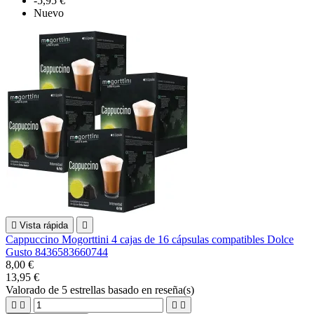
-5,95 €
Nuevo

Vista rápida

Cappuccino Mogorttini 4 cajas de 16 cápsulas compatibles Dolce
Gusto 8436583660744
8,00 €
13,95 €
Valorado
de 5 estrellas basado en
reseña(s)



