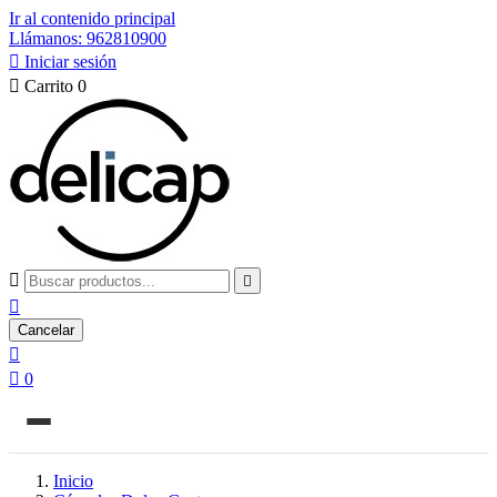
Ir al contenido principal
Llámanos: 962810900

Iniciar sesión

Carrito
0



Cancelar


0
Inicio