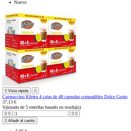
Nuevo

Vista rápida

Cappuccino Kfetea 4 cajas de 48 capsulas compatibles Dolce Gusto
37,13 €
Valorado
de 5 estrellas basado en
reseña(s)





Añadir al carrito