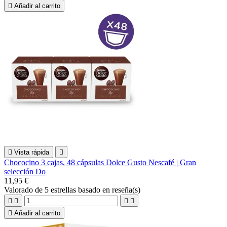

Añadir al carrito

Vista rápida

Chococino 3 cajas, 48 cápsulas Dolce Gusto Nescafé | Gran
selección Do
11,95 €
Valorado
de 5 estrellas basado en
reseña(s)





Añadir al carrito