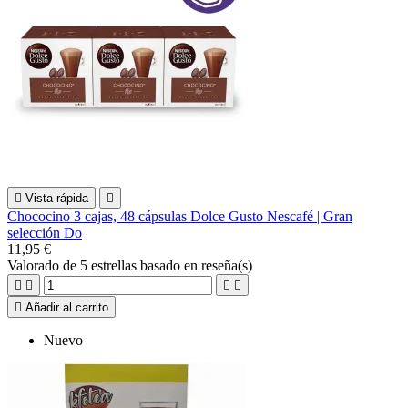

Vista rápida

Chococino 3 cajas, 48 cápsulas Dolce Gusto Nescafé | Gran
selección Do
11,95 €
Valorado
de 5 estrellas basado en
reseña(s)





Añadir al carrito
Nuevo