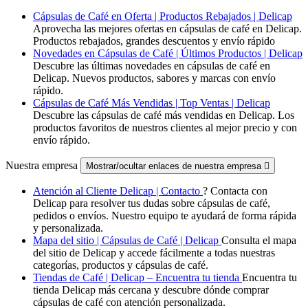
Cápsulas de Café en Oferta | Productos Rebajados | Delicap
Aprovecha las mejores ofertas en cápsulas de café en Delicap.
Productos rebajados, grandes descuentos y envío rápido
Novedades en Cápsulas de Café | Últimos Productos | Delicap
Descubre las últimas novedades en cápsulas de café en
Delicap. Nuevos productos, sabores y marcas con envío
rápido.
Cápsulas de Café Más Vendidas | Top Ventas | Delicap
Descubre las cápsulas de café más vendidas en Delicap. Los
productos favoritos de nuestros clientes al mejor precio y con
envío rápido.
Nuestra empresa
Mostrar/ocultar enlaces de nuestra empresa

Atención al Cliente Delicap | Contacto
? Contacta con
Delicap para resolver tus dudas sobre cápsulas de café,
pedidos o envíos. Nuestro equipo te ayudará de forma rápida
y personalizada.
Mapa del sitio | Cápsulas de Café | Delicap
Consulta el mapa
del sitio de Delicap y accede fácilmente a todas nuestras
categorías, productos y cápsulas de café.
Tiendas de Café | Delicap – Encuentra tu tienda
Encuentra tu
tienda Delicap más cercana y descubre dónde comprar
cápsulas de café con atención personalizada.