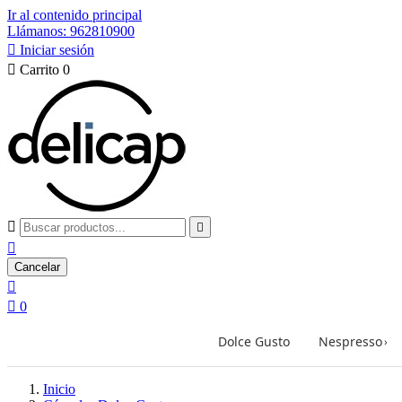
Ir al contenido principal
Llámanos: 962810900

Iniciar sesión

Carrito
0



Cancelar


0
Dolce Gusto
Nespresso
›
Inicio