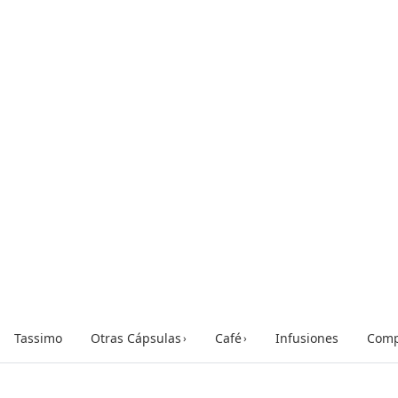
Tassimo
Otras Cápsulas
Café
Infusiones
Comp
›
›