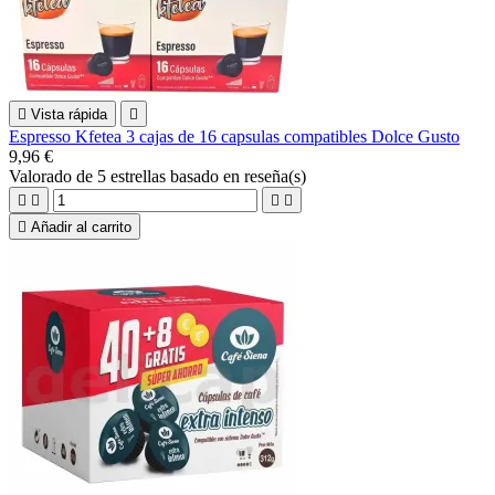

Vista rápida

Espresso Kfetea 3 cajas de 16 capsulas compatibles Dolce Gusto
9,96 €
Valorado
de 5 estrellas basado en
reseña(s)





Añadir al carrito