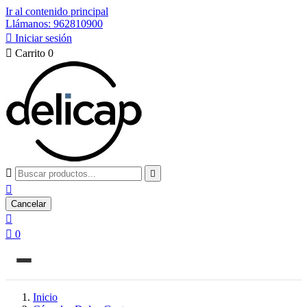
Ir al contenido principal
Llámanos: 962810900

Iniciar sesión

Carrito
0



Cancelar


0
Inicio