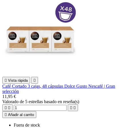

Vista rápida

Café Cortado 3 cajas, 48 cápsulas Dolce Gusto Nescafé | Gran
selección
11,95 €
Valorado
de 5 estrellas basado en
reseña(s)





Añadir al carrito
Fuera de stock