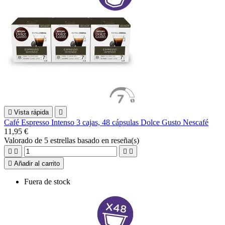

Vista rápida

Café Espresso Intenso 3 cajas, 48 cápsulas Dolce Gusto Nescafé
11,95 €
Valorado
de 5 estrellas basado en
reseña(s)





Añadir al carrito
Fuera de stock