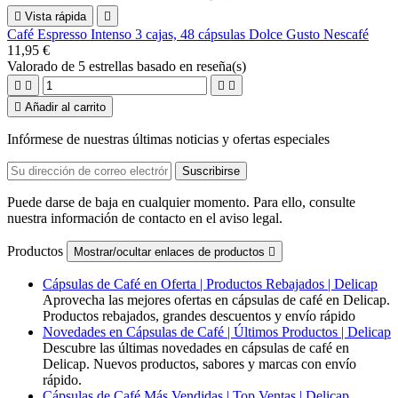

Vista rápida

Café Espresso Intenso 3 cajas, 48 cápsulas Dolce Gusto Nescafé
11,95 €
Valorado
de 5 estrellas basado en
reseña(s)





Añadir al carrito
Infórmese de nuestras últimas noticias y ofertas especiales
Puede darse de baja en cualquier momento. Para ello, consulte
nuestra información de contacto en el aviso legal.
Productos
Mostrar/ocultar enlaces de productos

Cápsulas de Café en Oferta | Productos Rebajados | Delicap
Aprovecha las mejores ofertas en cápsulas de café en Delicap.
Productos rebajados, grandes descuentos y envío rápido
Novedades en Cápsulas de Café | Últimos Productos | Delicap
Descubre las últimas novedades en cápsulas de café en
Delicap. Nuevos productos, sabores y marcas con envío
rápido.
Cápsulas de Café Más Vendidas | Top Ventas | Delicap