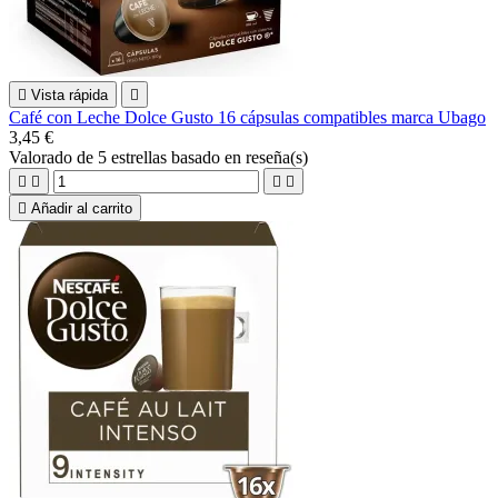

Vista rápida

Café con Leche Dolce Gusto 16 cápsulas compatibles marca Ubago
3,45 €
Valorado
de 5 estrellas basado en
reseña(s)





Añadir al carrito