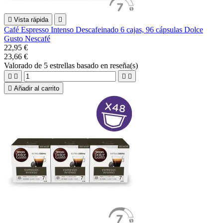

Vista rápida

Café Espresso Intenso Descafeinado 6 cajas, 96 cápsulas Dolce
Gusto Nescafé
22,95 €
23,66 €
Valorado
de 5 estrellas basado en
reseña(s)





Añadir al carrito