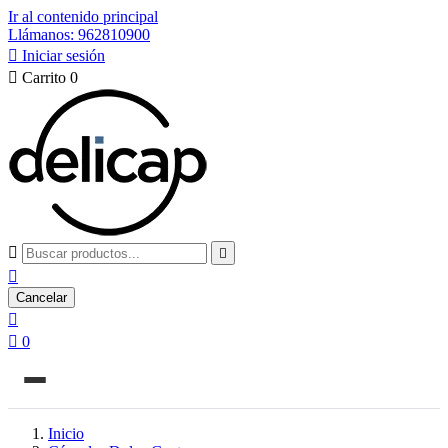
Ir al contenido principal
Llámanos: 962810900

Iniciar sesión

Carrito
0



Cancelar


0
Inicio