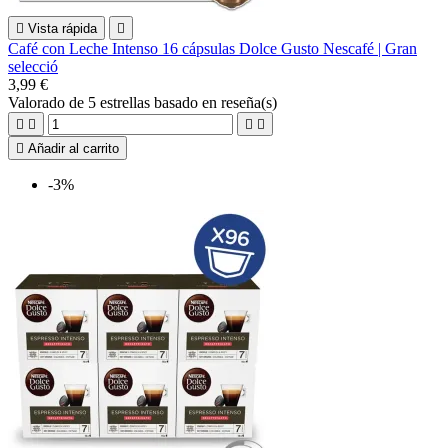

Vista rápida

Café con Leche Intenso 16 cápsulas Dolce Gusto Nescafé | Gran
selecció
3,99 €
Valorado
de 5 estrellas basado en
reseña(s)





Añadir al carrito
-3%