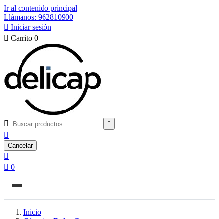
Ir al contenido principal
Llámanos: 962810900

Iniciar sesión

Carrito
0



Cancelar


0
Inicio