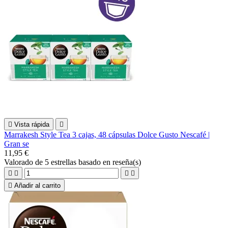

Vista rápida

Marrakesh Style Tea 3 cajas, 48 cápsulas Dolce Gusto Nescafé |
Gran se
11,95 €
Valorado
de 5 estrellas basado en
reseña(s)





Añadir al carrito