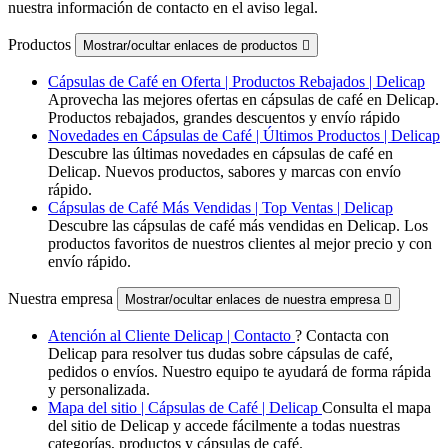
nuestra información de contacto en el aviso legal.
Productos
Mostrar/ocultar enlaces de productos

Cápsulas de Café en Oferta | Productos Rebajados | Delicap
Aprovecha las mejores ofertas en cápsulas de café en Delicap.
Productos rebajados, grandes descuentos y envío rápido
Novedades en Cápsulas de Café | Últimos Productos | Delicap
Descubre las últimas novedades en cápsulas de café en
Delicap. Nuevos productos, sabores y marcas con envío
rápido.
Cápsulas de Café Más Vendidas | Top Ventas | Delicap
Descubre las cápsulas de café más vendidas en Delicap. Los
productos favoritos de nuestros clientes al mejor precio y con
envío rápido.
Nuestra empresa
Mostrar/ocultar enlaces de nuestra empresa

Atención al Cliente Delicap | Contacto
? Contacta con
Delicap para resolver tus dudas sobre cápsulas de café,
pedidos o envíos. Nuestro equipo te ayudará de forma rápida
y personalizada.
Mapa del sitio | Cápsulas de Café | Delicap
Consulta el mapa
del sitio de Delicap y accede fácilmente a todas nuestras
categorías, productos y cápsulas de café.