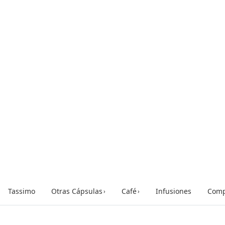
Tassimo
Otras Cápsulas
Café
Infusiones
Comp
›
›