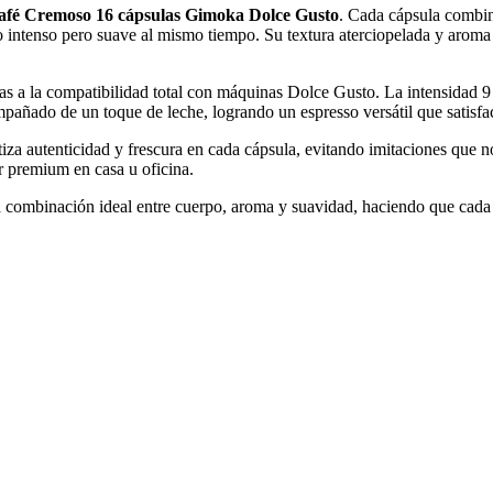
afé Cremoso 16 cápsulas Gimoka Dolce Gusto
. Cada cápsula combin
 intenso pero suave al mismo tiempo. Su textura aterciopelada y aroma 
ias a la compatibilidad total con máquinas Dolce Gusto. La intensidad 9 
mpañado de un toque de leche, logrando un espresso versátil que satisfac
iza autenticidad y frescura en cada cápsula, evitando imitaciones que no
or premium en casa u oficina.
la combinación ideal entre cuerpo, aroma y suavidad, haciendo que cad