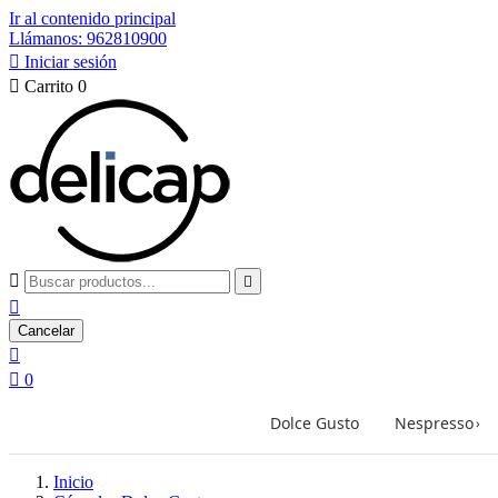
Ir al contenido principal
Llámanos: 962810900

Iniciar sesión

Carrito
0



Cancelar


0
Dolce Gusto
Nespresso
›
Inicio