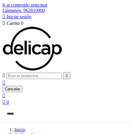
Ir al contenido principal
Llámanos: 962810900

Iniciar sesión

Carrito
0



Cancelar


0
Inicio