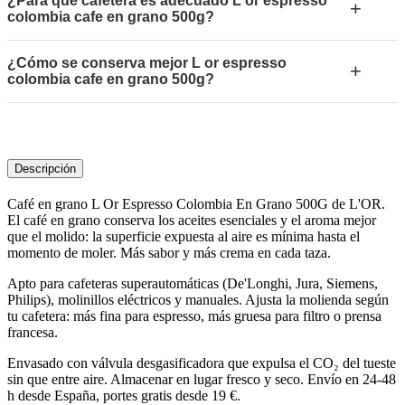
¿Para qué cafetera es adecuado L or espresso
+
colombia cafe en grano 500g?
¿Cómo se conserva mejor L or espresso
+
colombia cafe en grano 500g?
Descripción
Café en grano L Or Espresso Colombia En Grano 500G de L'OR.
El café en grano conserva los aceites esenciales y el aroma mejor
que el molido: la superficie expuesta al aire es mínima hasta el
momento de moler. Más sabor y más crema en cada taza.
Apto para cafeteras superautomáticas (De'Longhi, Jura, Siemens,
Philips), molinillos eléctricos y manuales. Ajusta la molienda según
tu cafetera: más fina para espresso, más gruesa para filtro o prensa
francesa.
Envasado con válvula desgasificadora que expulsa el CO₂ del tueste
sin que entre aire. Almacenar en lugar fresco y seco. Envío en 24-48
h desde España, portes gratis desde 19 €.