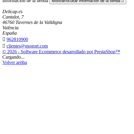
Información de la tienda
Mostrar/ocultar información de la tienda

Delicap.es
Cantalot, 7
46760 Tavernes de la Valldigna
València
España

962810900

clientes@mogort.com
© 2026 - Software Ecommerce desarrollado por PrestaShop™
Cargando...
Volver arriba