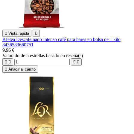

Vista rápida

Kfetea Descafeinado Intenso café para bares en bolsa de 1 kilo
8436583660751
9,96 €
Valorado
de 5 estrellas basado en
reseña(s)





Añadir al carrito